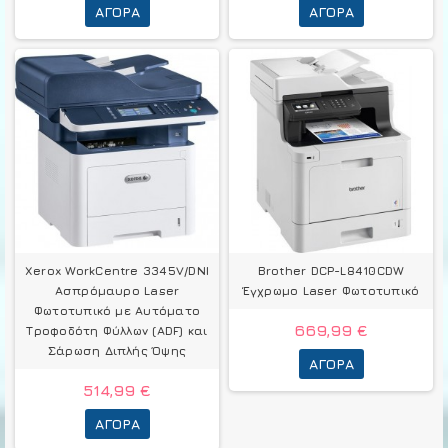
ΑΓΟΡΆ
ΑΓΟΡΆ
Xerox WorkCentre 3345V/DNI
Brother DCP-L8410CDW
Ασπρόμαυρο Laser
Έγχρωμο Laser Φωτοτυπικό
Φωτοτυπικό με Αυτόματο
669,99 €
Τροφοδότη Φύλλων (ADF) και
Σάρωση Διπλής Όψης
ΑΓΟΡΆ
514,99 €
ΑΓΟΡΆ