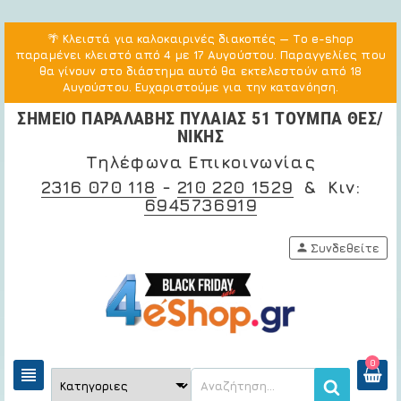
🌴
Κλειστά για καλοκαιρινές διακοπές
— Το e-shop
παραμένει κλειστό από 4 με 17 Αυγούστου. Παραγγελίες που
θα γίνουν στο διάστημα αυτό θα εκτελεστούν από 18
Αυγούστου. Ευχαριστούμε για την κατανόηση.
ΣΗΜΕΙΟ ΠΑΡΑΛΑΒΗΣ ΠΥΛΑΙΑΣ 51 ΤΟΥΜΠΑ ΘΕΣ/
ΝΙΚΗΣ
Τηλέφωνα Επικοινωνίας
2316 070 118
-
210 220 1529
& Κιν:
6945736919
person
Συνδεθείτε
0
view_headline