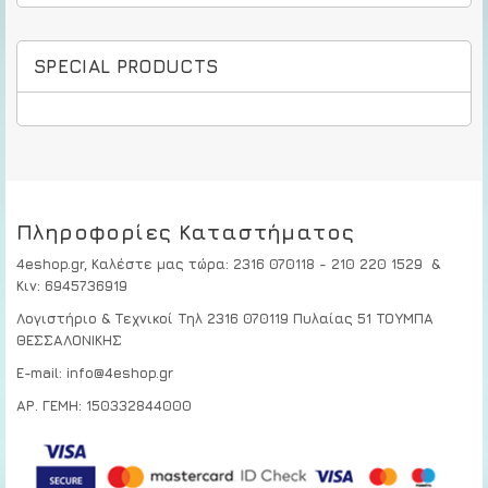
SPECIAL PRODUCTS
Πληροφορίες Καταστήματος
4eshop.gr,
Καλέστε μας τώρα
:
2316 070118 - 210 220 1529
&
Κιν:
6945736919
Λογιστήριο & Τεχνικοί
Τηλ 2316 070119
Πυλαίας 51 ΤΟΥΜΠΑ
ΘΕΣΣΑΛΟΝΙΚΗΣ
E-mail: info@4eshop.gr
ΑΡ. ΓΕΜΗ: 150332844000