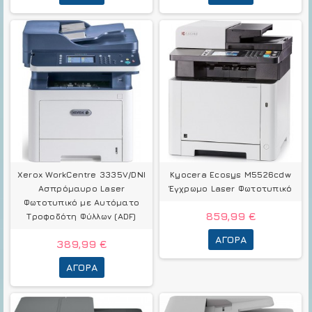
Xerox WorkCentre 3335V/DNI
Kyocera Ecosys M5526cdw
Ασπρόμαυρο Laser
Έγχρωμο Laser Φωτοτυπικό
Φωτοτυπικό με Αυτόματο
859,99 €
Τροφοδότη Φύλλων (ADF)
ΑΓΟΡΆ
389,99 €
ΑΓΟΡΆ