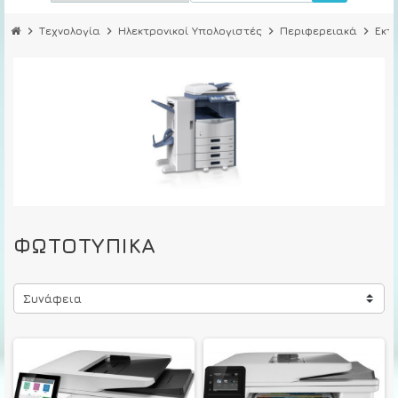
chevron_right
Τεχνολογία
chevron_right
Ηλεκτρονικοί Υπολογιστές
chevron_right
Περιφερειακά
chevron_right
Εκτ
ΦΩΤΟΤΥΠΙΚΆ
Συνάφεια