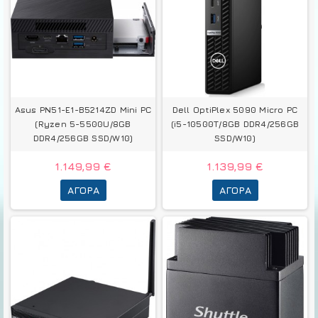
Asus PN51-E1-B5214ZD Mini PC
Dell OptiPlex 5090 Micro PC
(Ryzen 5-5500U/8GB
(i5-10500T/8GB DDR4/256GB
DDR4/256GB SSD/W10)
SSD/W10)
1.149,99 €
1.139,99 €
ΑΓΟΡΆ
ΑΓΟΡΆ