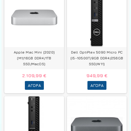
Apple Mac Mini (2020)
Dell OptiPlex 5090 Micro PC
(M1/16GB DDR4/1TB
(i5-10500T/8GB DDR4/256GB
SSD/MacOS)
SSD/W11)
2.109,99 €
949,99 €
ΑΓΟΡΆ
ΑΓΟΡΆ