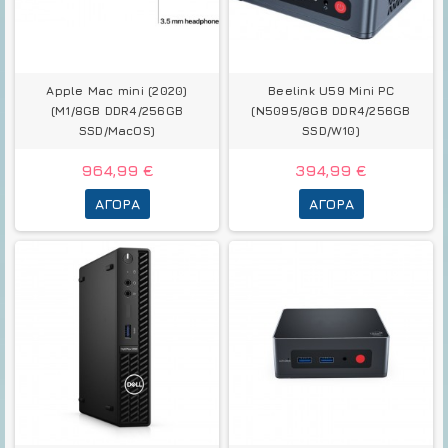
Apple Mac mini (2020)
Beelink U59 Mini PC
(M1/8GB DDR4/256GB
(N5095/8GB DDR4/256GB
SSD/MacOS)
SSD/W10)
964,99 €
394,99 €
ΑΓΟΡΆ
ΑΓΟΡΆ