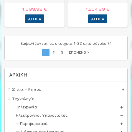
1.099,99 €
1.234,99 €
ΑΓΟΡΆ
ΑΓΟΡΆ
Εμφανίζονται τα στοιχεία 1-32 από σύνολο 74
1
2
3
ΕΠΌΜΕΝΟ
navigate_next
ΑΡΧΙΚΉ
Σπίτι - Κήπος
Τεχνολογία
Τηλεφωνία
Ηλεκτρονικοί Υπολογιστές
Περιφερειακά
Διάφορα Υπολογιστών