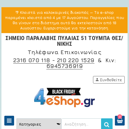
🌴
Κλειστά για καλοκαιρινές διακοπές
— Το e-shop
παραμένει κλειστό από 4 με 17 Αυγούστου. Παραγγελίες που
θα γίνουν στο διάστημα αυτό θα εκτελεστούν από 18
Αυγούστου. Ευχαριστούμε για την κατανόηση.
ΣΗΜΕΙΟ ΠΑΡΑΛΑΒΗΣ ΠΥΛΑΙΑΣ 51 ΤΟΥΜΠΑ ΘΕΣ/
ΝΙΚΗΣ
Τηλέφωνα Επικοινωνίας
2316 070 118
-
210 220 1529
& Κιν:
6945736919
person
Συνδεθείτε
0
view_headline