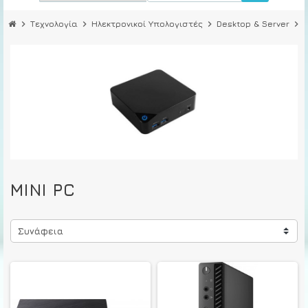
chevron_right
Τεχνολογία
chevron_right
Ηλεκτρονικοί Υπολογιστές
chevron_right
Desktop & Server
chevron_right
MINI PC
Συνάφεια