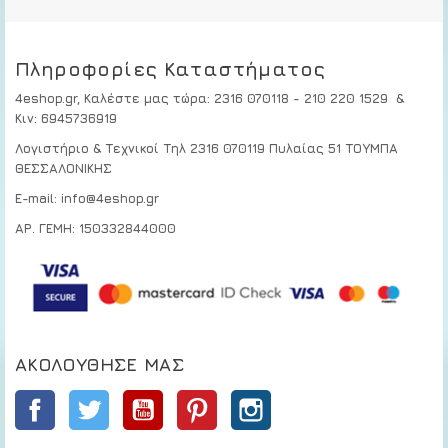
Πληροφορίες Καταστήματος
4eshop.gr,
Καλέστε μας τώρα
:
2316 070118 - 210 220 1529
&
Κιν:
6945736919
Λογιστήριο & Τεχνικοί
Τηλ 2316 070119
Πυλαίας 51 ΤΟΥΜΠΑ
ΘΕΣΣΑΛΟΝΙΚΗΣ
E-mail: info@4eshop.gr
ΑΡ. ΓΕΜΗ: 150332844000
ΑΚΟΛΟΎΘΗΣΕ ΜΑΣ
Facebook
Twitter
YouTube
Pinterest
Instagram