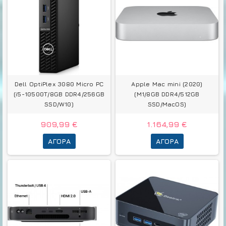
Dell OptiPlex 3080 Micro PC
Apple Mac mini (2020)
(i5-10500T/8GB DDR4/256GB
(M1/8GB DDR4/512GB
SSD/W10)
SSD/MacOS)
909,99 €
1.164,99 €
ΑΓΟΡΆ
ΑΓΟΡΆ