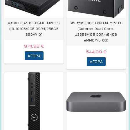
Asus PB62-B3015MH Mini PC
Shuttle EDGE EN01J4 Mini PC
(i3-10105/8GB DDR4/256GB
(Celeron Dual Core-
SSD/W10)
J3355/4GB DDR4/64GB
eMMC/No OS)
974,99 €
544,99 €
ΑΓΟΡΆ
ΑΓΟΡΆ