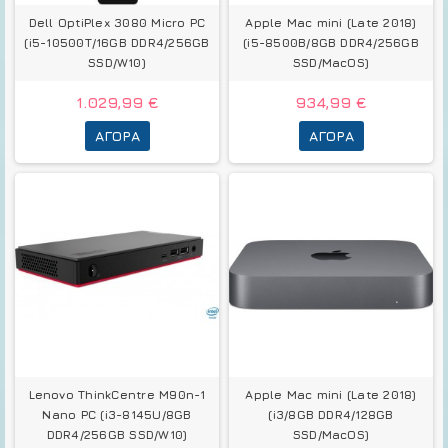
Dell OptiPlex 3080 Micro PC
Apple Mac mini (Late 2018)
(i5-10500T/16GB DDR4/256GB
(i5-8500B/8GB DDR4/256GB
SSD/W10)
SSD/MacOS)
1.029,99 €
934,99 €
ΑΓΟΡΆ
ΑΓΟΡΆ
Lenovo ThinkCentre M90n-1
Apple Mac mini (Late 2018)
Nano PC (i3-8145U/8GB
(i3/8GB DDR4/128GB
DDR4/256GB SSD/W10)
SSD/MacOS)