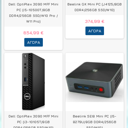
Dell OptiPlex 3090 MFF Mini
Beelink GK Mini PC (J4125/8GB
PC (i5-10500T/8GB
DDR4/256GB SSD/W10)
DDR4/256GB SSD/W10 Pro /
374,99 €
W11 Pro)
ΑΓΟΡΆ
854,99 €
ΑΓΟΡΆ
Dell OptiPlex 3090 MFF Mini
Beelink SEI8 Mini PC (i5-
PC (i3-10105T/8GB
8279U/8GB DDR4/256GB
DDR4/256GB SSD/W10)
SSD/W10)