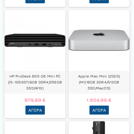
HP ProDesk 600 G6 Mini PC
Apple Mac Mini (2020)
(i5-10500T/8GB DDR4/256GB
(M1/16GB DDR4/512GB
SSD/W10)
SSD/MacOS)
979,99 €
1.804,99 €
ΑΓΟΡΆ
ΑΓΟΡΆ