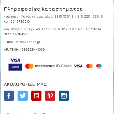
Πληροφορίες Καταστήματος
4eshop.gr,
Καλέστε μας τώρα
:
2316 070118 - 210 220 1529
&
Κιν:
6945736919
Λογιστήριο & Τεχνικοί
Τηλ 2316 070119
Πυλαίας 51 ΤΟΥΜΠΑ
ΘΕΣΣΑΛΟΝΙΚΗΣ
E-mail: info@4eshop.gr
ΑΡ. ΓΕΜΗ: 150332844000
ΑΚΟΛΟΎΘΗΣΕ ΜΑΣ
Facebook
Twitter
YouTube
Pinterest
Instagram