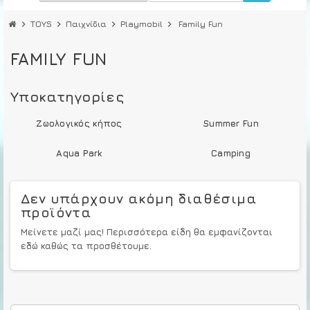
chevron_right
TOYS
chevron_right
Παιχνίδια
chevron_right
Playmobil
chevron_right
Family Fun
FAMILY FUN
Υποκατηγορίες
Ζωολογικός κήπος
Summer Fun
Aqua Park
Camping
Δεν υπάρχουν ακόμη διαθέσιμα
προϊόντα
Μείνετε μαζί μας! Περισσότερα είδη θα εμφανίζονται
εδώ καθώς τα προσθέτουμε.