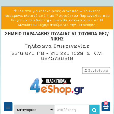
🌴
Κλειστά για καλοκαιρινές διακοπές
— Το e-shop
παραμένει κλειστό από 4 με 17 Αυγούστου. Παραγγελίες που
θα γίνουν στο διάστημα αυτό θα εκτελεστούν από 18
Αυγούστου. Ευχαριστούμε για την κατανόηση.
ΣΗΜΕΙΟ ΠΑΡΑΛΑΒΗΣ ΠΥΛΑΙΑΣ 51 ΤΟΥΜΠΑ ΘΕΣ/
ΝΙΚΗΣ
Τηλέφωνα Επικοινωνίας
2316 070 118
-
210 220 1529
& Κιν:
6945736919
person
Συνδεθείτε
0
view_headline