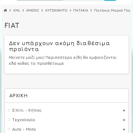
chevron_right
XML
chevron_right
AMERIC
chevron_right
ΑΥΤΟΚΙΝΗΤΟ
chevron_right
ΠΑΤΑΚΙΑ
chevron_right
Πατάκια Μαρκέ Πορ
FIAT
Δεν υπάρχουν ακόμη διαθέσιμα
προϊόντα
Μείνετε μαζί μας! Περισσότερα είδη θα εμφανίζονται
εδώ καθώς τα προσθέτουμε.
ΑΡΧΙΚΉ
Σπίτι - Κήπος
Τεχνολογία
Auto - Moto