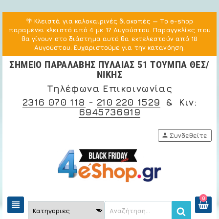
🌴
Κλειστά για καλοκαιρινές διακοπές
— Το e-shop
παραμένει κλειστό από 4 με 17 Αυγούστου. Παραγγελίες που
θα γίνουν στο διάστημα αυτό θα εκτελεστούν από 18
Αυγούστου. Ευχαριστούμε για την κατανόηση.
ΣΗΜΕΙΟ ΠΑΡΑΛΑΒΗΣ ΠΥΛΑΙΑΣ 51 ΤΟΥΜΠΑ ΘΕΣ/
ΝΙΚΗΣ
Τηλέφωνα Επικοινωνίας
2316 070 118
-
210 220 1529
& Κιν:
6945736919
person
Συνδεθείτε
0
view_headline