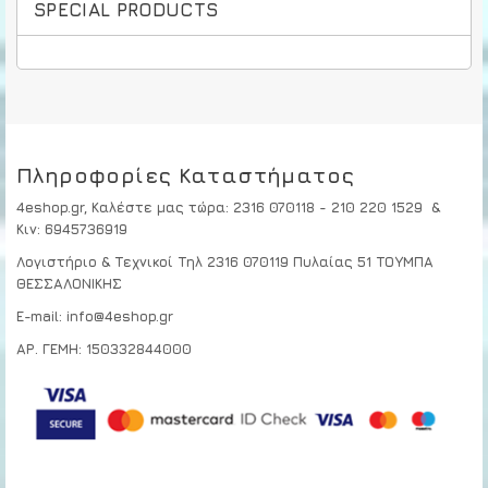
SPECIAL PRODUCTS
Πληροφορίες Καταστήματος
4eshop.gr,
Καλέστε μας τώρα
:
2316 070118 - 210 220 1529
&
Κιν:
6945736919
Λογιστήριο & Τεχνικοί
Τηλ 2316 070119
Πυλαίας 51 ΤΟΥΜΠΑ
ΘΕΣΣΑΛΟΝΙΚΗΣ
E-mail: info@4eshop.gr
ΑΡ. ΓΕΜΗ: 150332844000