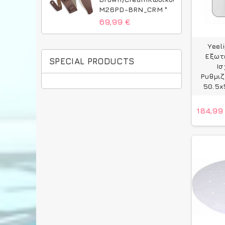
M26PD-BRN_CRM "
69,99 €
Yeel
Εξωτ
SPECIAL PRODUCTS
Ισ
Ρυθμιζ
50.5x
184,99