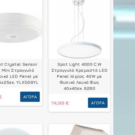
ht Crystal Sensor
Spot Light 4000 C.W
t Mini Στρογγυλό
Στρογγυλό Κρεμαστό LED
ικό LED Panel με
Panel Ισχύος 40W με
5x25εκ. YLXD09YL
Φυσικό Λευκό Φως
40x40εκ. 6260
€
ΑΓΟΡΆ
74,99 €
ΑΓΟΡΆ