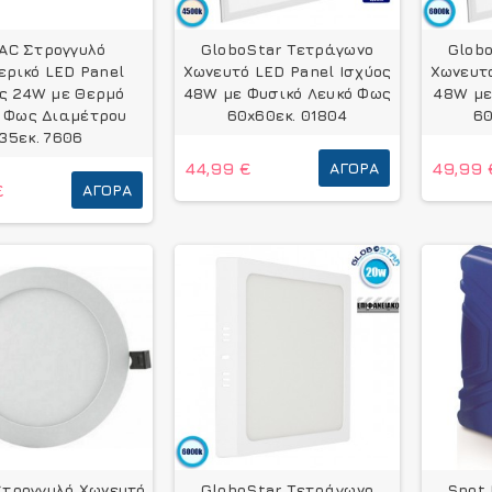
TAC Στρογγυλό
GloboStar Τετράγωνο
Glob
ερικό LED Panel
Χωνευτό LED Panel Ισχύος
Χωνευτό
ς 24W με Θερμό
48W με Φυσικό Λευκό Φως
48W με
 Φως Διαμέτρου
60x60εκ. 01804
60
35εκ. 7606
44,99 €
ΑΓΟΡΆ
49,99 
€
ΑΓΟΡΆ
τρογγυλό Χωνευτό
GloboStar Τετράγωνο
Spot 