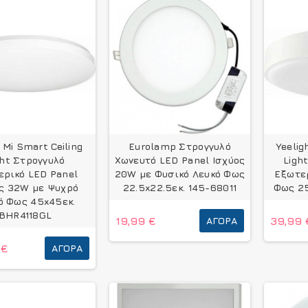
 Mi Smart Ceiling
Eurolamp Στρογγυλό
Yeelig
ght Στρογγυλό
Χωνευτό LED Panel Ισχύος
Ligh
ερικό LED Panel
20W με Φυσικό Λευκό Φως
Εξωτερ
ς 32W με Ψυχρό
22.5x22.5εκ. 145-68011
Φως 2
ό Φως 45x45εκ.
BHR4118GL
19,99 €
ΑΓΟΡΆ
39,99 
 €
ΑΓΟΡΆ