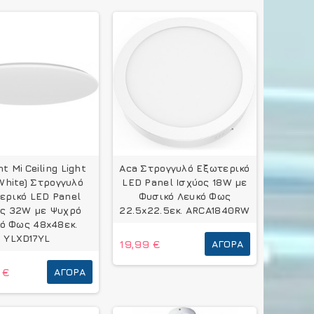
ht Mi Ceiling Light
Aca Στρογγυλό Εξωτερικό
White) Στρογγυλό
LED Panel Ισχύος 18W με
ερικό LED Panel
Φυσικό Λευκό Φως
ος 32W με Ψυχρό
22.5x22.5εκ. ARCA1840RW
ό Φως 48x48εκ.
YLXD17YL
19,99 €
ΑΓΟΡΆ
 €
ΑΓΟΡΆ