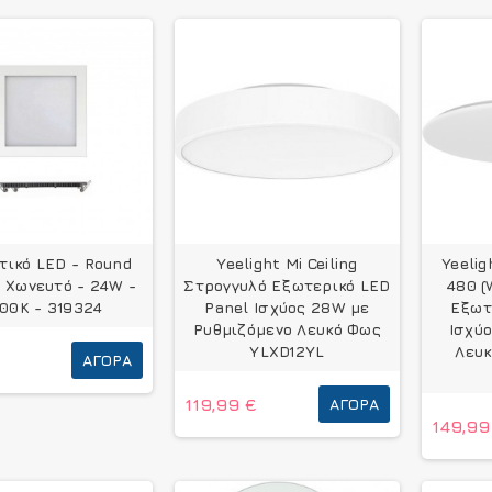
τικό LED - Round
Yeelight Mi Ceiling
Yeelig
- Χωνευτό - 24W -
Στρογγυλό Εξωτερικό LED
480 (
00K - 319324
Panel Ισχύος 28W με
Εξωτ
Ρυθμιζόμενο Λευκό Φως
Ισχύ
YLXD12YL
Λευκ
ΑΓΟΡΆ
119,99 €
ΑΓΟΡΆ
149,99