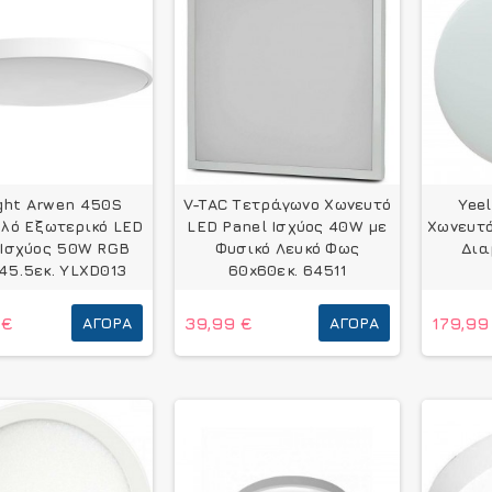
ight Arwen 450S
V-TAC Τετράγωνο Χωνευτό
Yee
λό Εξωτερικό LED
LED Panel Ισχύος 40W με
Χωνευτό
 Ισχύος 50W RGB
Φυσικό Λευκό Φως
Δια
45.5εκ. YLXD013
60x60εκ. 64511
 €
ΑΓΟΡΆ
39,99 €
ΑΓΟΡΆ
179,99