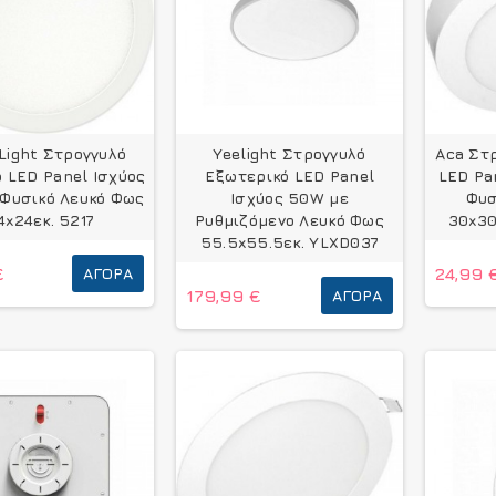
Light Στρογγυλό
Yeelight Στρογγυλό
Aca Στ
 LED Panel Ισχύος
Εξωτερικό LED Panel
LED Pa
Φυσικό Λευκό Φως
Ισχύος 50W με
Φυσ
4x24εκ. 5217
Ρυθμιζόμενο Λευκό Φως
30x30
55.5x55.5εκ. YLXD037
€
ΑΓΟΡΆ
24,99 
179,99 €
ΑΓΟΡΆ