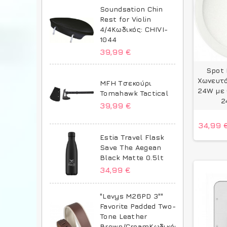
Soundsation Chin
Rest for Violin
4/4Κωδικός: CHIVI-
1044
39,99 €
Spot 
Χωνευτό
MFH Τσεκούρι
24W με 
Tomahawk Tactical
2
39,99 €
34,99 
Estia Travel Flask
Save The Aegean
Black Matte 0.5lt
34,99 €
"Levys M26PD 3""
Favorite Padded Two-
Tone Leather
Brown/CreamΚωδικός: