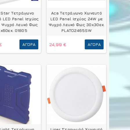
oStar Τετράγωνο
Aca Τετράγωνο Χωνευτό
 LED Panel Ισχύος
LED Panel Ισχύος 24W με
 Ψυχρό Λευκό Φως
Ψυχρό Λευκό Φως 30x30εκ.
x60εκ. 01805
PLATO2465SW
€
ΑΓΟΡΆ
24,99 €
ΑΓΟΡΆ
Light Τετράγωνο
Liper Στρογγυλό Χωνευτό