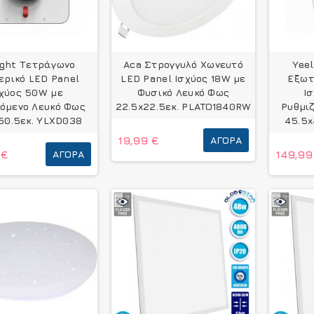
ight Τετράγωνο
Aca Στρογγυλό Χωνευτό
Yee
ερικό LED Panel
LED Panel Ισχύος 18W με
Εξωτ
χύος 50W με
Φυσικό Λευκό Φως
Ι
όμενο Λευκό Φως
22.5x22.5εκ. PLATO1840RW
Ρυθμι
50.5εκ. YLXD038
45.5x
19,99 €
ΑΓΟΡΆ
 €
ΑΓΟΡΆ
149,99