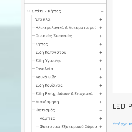
Σπίτι - Κήπος
Έπιπλα
Ηλεκτρολογικά & Αυτοματισμοί
Οικιακές Συσκευές
Κήπος
Είδη Καπνιστού
Είδη Υγιεινής
Εργαλεία
Λευκά Είδη
Είδη Κουζίνας
Είδη Party, Δώρων & Εποχιακά
Διακόσμηση
LED 
Φωτισμός
Λάμπες
Υπάρχουν
Φωτιστικά Εξωτερικού Χώρου