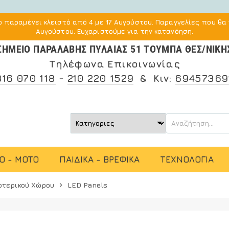
 παραμένει κλειστό από 4 με 17 Αυγούστου. Παραγγελίες που θα 
Αυγούστου. Ευχαριστούμε για την κατανόηση.
ΣΗΜΕΙΟ ΠΑΡΑΛΑΒΗΣ ΠΥΛΑΙΑΣ 51 ΤΟΥΜΠΑ ΘΕΣ/ΝΙΚΗ
Τηλέφωνα Επικοινωνίας
316 070 118
-
210 220 1529
& Κιν:
69457369
O - MOTO
ΠΑΙΔΙΚΑ - ΒΡΕΦΙΚΑ
ΤΕΧΝΟΛΟΓΙΑ
ωτερικού Χώρου
LED Panels
chevron_right