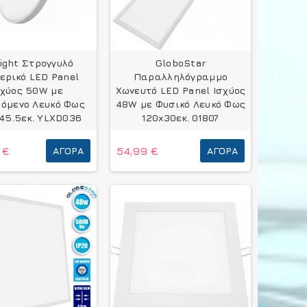
light Στρογγυλό
GloboStar
ερικό LED Panel
Παραλληλόγραμμο
σχύος 50W με
Χωνευτό LED Panel Ισχύος
ζόμενο Λευκό Φως
48W με Φυσικό Λευκό Φως
45.5εκ. YLXD036
120x30εκ. 01807
 €
ΑΓΟΡΆ
54,99 €
ΑΓΟΡΆ