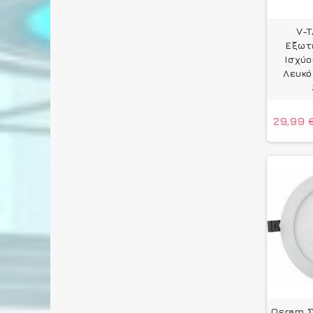
V-
Εξωτ
Ισχύο
Λευκό
29,99 
Osram Σ