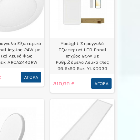
ρογγυλό Εξωτερικό
Yeelight Στρογγυλό
nel Ισχύος 24W με
Εξωτερικό LED Panel
ικό Λευκό Φως
Ισχύος 95W με
εκ. ARCA2440RW
Ρυθμιζόμενο Λευκό Φως
90.5x60.5εκ. YLXD039
€
ΑΓΟΡΆ
319,99 €
ΑΓΟΡΆ