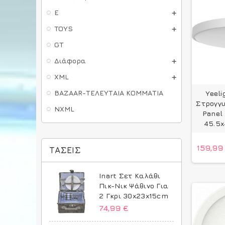
E
TOYS
GT
Διάφορα
XML
BAZAAR-ΤΕΛΕΥΤΑΙΑ ΚΟΜΜΑΤΙΑ
Yeel
Στρογγυ
NXML
Panel
45.5x
159,99
ΤΆΣΕΙΣ
Inart Σετ Καλάθι
Πικ-Νικ Ψάθινο Για
2 Γκρι 30x23x15cm
74,99 €