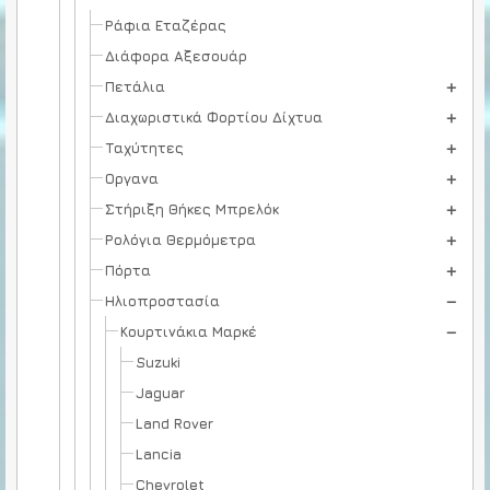
Ράφια Εταζέρας
Διάφορα Αξεσουάρ
Πετάλια
Διαχωριστικά Φορτίου Δίχτυα
Ταχύτητες
Οργανα
Στήριξη Θήκες Μπρελόκ
Ρολόγια Θερμόμετρα
Πόρτα
Ηλιοπροστασία
Κουρτινάκια Μαρκέ
Suzuki
Jaguar
Land Rover
Lancia
Chevrolet