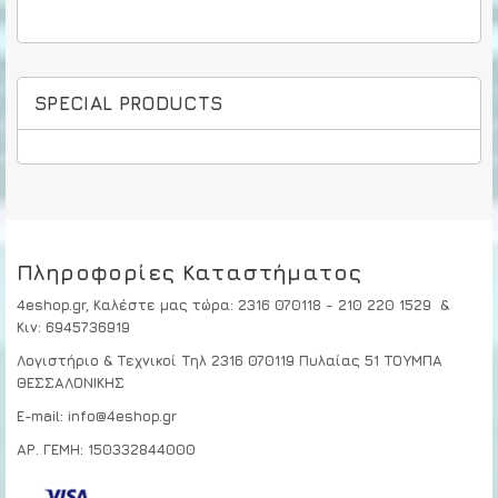
SPECIAL PRODUCTS
Πληροφορίες Καταστήματος
4eshop.gr,
Καλέστε μας τώρα
:
2316 070118 - 210 220 1529
&
Κιν:
6945736919
Λογιστήριο & Τεχνικοί
Τηλ 2316 070119
Πυλαίας 51 ΤΟΥΜΠΑ
ΘΕΣΣΑΛΟΝΙΚΗΣ
E-mail: info@4eshop.gr
ΑΡ. ΓΕΜΗ: 150332844000