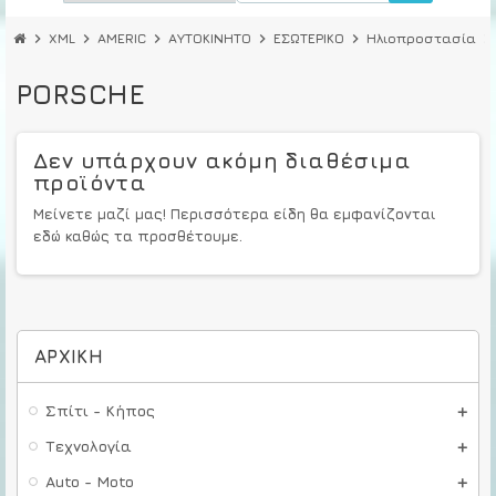
chevron_right
XML
chevron_right
AMERIC
chevron_right
ΑΥΤΟΚΙΝΗΤΟ
chevron_right
ΕΣΩΤΕΡΙΚΟ
chevron_right
Ηλιοπροστασία
chevron_right
PORSCHE
Δεν υπάρχουν ακόμη διαθέσιμα
προϊόντα
Μείνετε μαζί μας! Περισσότερα είδη θα εμφανίζονται
εδώ καθώς τα προσθέτουμε.
ΑΡΧΙΚΉ
Σπίτι - Κήπος
Τεχνολογία
Auto - Moto