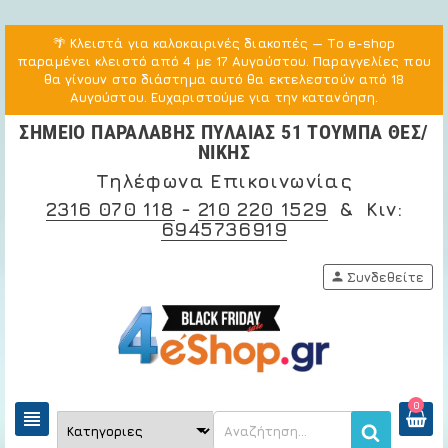
🌴
Κλειστά για καλοκαιρινές διακοπές
— Το e-shop
παραμένει κλειστό από 4 με 17 Αυγούστου. Παραγγελίες που
θα γίνουν στο διάστημα αυτό θα εκτελεστούν από 18
Αυγούστου. Ευχαριστούμε για την κατανόηση.
ΣΗΜΕΙΟ ΠΑΡΑΛΑΒΗΣ ΠΥΛΑΙΑΣ 51 ΤΟΥΜΠΑ ΘΕΣ/
ΝΙΚΗΣ
Τηλέφωνα Επικοινωνίας
2316 070 118
-
210 220 1529
& Κιν:
6945736919
person
Συνδεθείτε
0
view_headline