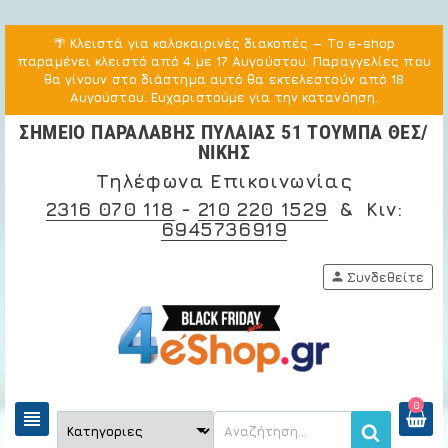
🌴
Κλειστά για καλοκαιρινές διακοπές
— Το e-shop
παραμένει κλειστό από 4 με 17 Αυγούστου. Παραγγελίες που
θα γίνουν στο διάστημα αυτό θα εκτελεστούν από 18
Αυγούστου. Ευχαριστούμε για την κατανόηση.
ΣΗΜΕΙΟ ΠΑΡΑΛΑΒΗΣ ΠΥΛΑΙΑΣ 51 ΤΟΥΜΠΑ ΘΕΣ/
ΝΙΚΗΣ
Τηλέφωνα Επικοινωνίας
2316 070 118
-
210 220 1529
& Κιν:
6945736919
person
Συνδεθείτε
0
view_headline