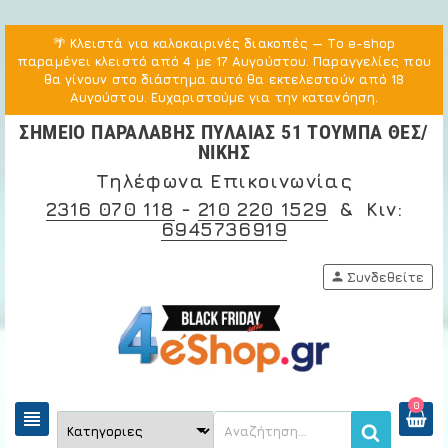
🌴
Κλειστά για καλοκαιρινές διακοπές
— Το e-shop
παραμένει κλειστό από 4 με 17 Αυγούστου. Παραγγελίες που
θα γίνουν στο διάστημα αυτό θα εκτελεστούν από 18
Αυγούστου. Ευχαριστούμε για την κατανόηση.
ΣΗΜΕΙΟ ΠΑΡΑΛΑΒΗΣ ΠΥΛΑΙΑΣ 51 ΤΟΥΜΠΑ ΘΕΣ/
ΝΙΚΗΣ
Τηλέφωνα Επικοινωνίας
2316 070 118
-
210 220 1529
& Κιν:
6945736919
person
Συνδεθείτε
0
view_headline