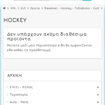
chevron_right
XML
chevron_right
ELD
chevron_right
Sports
chevron_right
Baseball - Hockey - Τοξοβολία - Golf
chevron_right
HOCKEY
Δεν υπάρχουν ακόμη διαθέσιμα
προϊόντα
Μείνετε μαζί μας! Περισσότερα είδη θα εμφανίζονται
εδώ καθώς τα προσθέτουμε.
ΑΡΧΙΚΉ
Σπίτι - Κήπος
Τεχνολογία
Auto - Moto