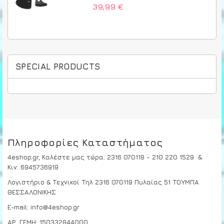
39,99 €
SPECIAL PRODUCTS
Πληροφορίες Καταστήματος
4eshop.gr,
Καλέστε μας τώρα
:
2316 070118 - 210 220 1529
&
Κιν:
6945736919
Λογιστήριο & Τεχνικοί
Τηλ 2316 070119
Πυλαίας 51 ΤΟΥΜΠΑ
ΘΕΣΣΑΛΟΝΙΚΗΣ
E-mail: info@4eshop.gr
ΑΡ. ΓΕΜΗ: 150332844000