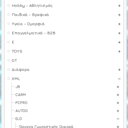
Hobby - Αθλητισμός
Παιδικά - Βρεφικά
Υγεία - Ομορφιά
Επαγγελματικά - B2B
E
TOYS
GT
Διάφορα
XML
JB
CARM
PCPRO
AUTOG
ELD
Όργανα Γυμναστικής Οικιακά