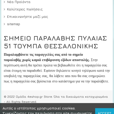
Νέα Προϊόντα
Καλύτερες πωλήσεις
Επικοινωνήστε μαζί μας
sitemap
ΣΗΜΕΙΟ ΠΑΡΑΛΑΒΗΣ ΠΥΛΑΙΑΣ
51 ΤΟΥΜΠΑ ΘΕΣΣΑΛΟΝΙΚΗΣ
Παραλαμβάνετε τις παραγγελίες σας από το σημείο
παραλαβής
χωρίς καμιά επιβάρυνση εξόδων αποστολής.
Στην
περίπτωση αυτή
θα πρέπει πρώτα να βεβαιωθείτε ότι η παραγγελία σας
είναι έτοιμη να παραδοθεί
. Εφόσον δηλώσετε κινητό τηλέφωνο κατά την
υποβολή της παραγγελίας σας, θα λάβετε sms που θα σας ενημερώνει
πως η παραγγελία σας βρίσκεται στο κατάστημα για να την παραλάβετε.
© 2022 Ομάδα 4eshop.gr Store. Όλα τα δικαιώματα κατοχυρωμένα
- All Rights Reserved.
Αυτός ο ιστότοπος χρησιμοποιεί cookies.
Συνεχίζοντας την περιήγηση στο site συμφωνείτε
ACCEPT