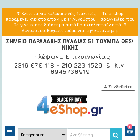
🌴
Κλειστά για καλοκαιρινές διακοπές
— Το e-shop
παραμένει κλειστό από 4 με 17 Αυγούστου. Παραγγελίες που
θα γίνουν στο διάστημα αυτό θα εκτελεστούν από 18
Αυγούστου. Ευχαριστούμε για την κατανόηση.
ΣΗΜΕΙΟ ΠΑΡΑΛΑΒΗΣ ΠΥΛΑΙΑΣ 51 ΤΟΥΜΠΑ ΘΕΣ/
ΝΙΚΗΣ
Τηλέφωνα Επικοινωνίας
2316 070 118
-
210 220 1529
& Κιν:
6945736919
person
Συνδεθείτε
0
view_headline