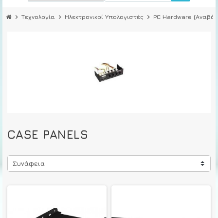
chevron_right
Τεχνολογία
chevron_right
Ηλεκτρονικοί Υπολογιστές
chevron_right
PC Hardware (Αναβάθ
CASE PANELS
Συνάφεια