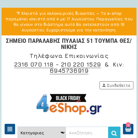
🌴
Κλειστά για καλοκαιρινές διακοπές
— Το e-shop
παραμένει κλειστό από 4 με 17 Αυγούστου. Παραγγελίες που
θα γίνουν στο διάστημα αυτό θα εκτελεστούν από 18
Αυγούστου. Ευχαριστούμε για την κατανόηση.
ΣΗΜΕΙΟ ΠΑΡΑΛΑΒΗΣ ΠΥΛΑΙΑΣ 51 ΤΟΥΜΠΑ ΘΕΣ/
ΝΙΚΗΣ
Τηλέφωνα Επικοινωνίας
2316 070 118
-
210 220 1529
& Κιν:
6945736919
person
Συνδεθείτε
0
view_headline