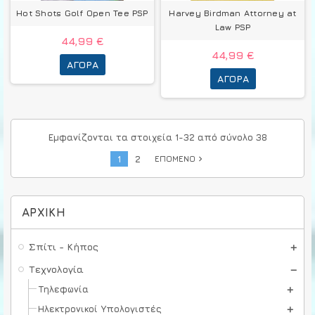
Hot Shots Golf Open Tee PSP
Harvey Birdman Attorney at
Law PSP
44,99 €
44,99 €
ΑΓΟΡΆ
ΑΓΟΡΆ
Εμφανίζονται τα στοιχεία 1-32 από σύνολο 38
1
2
ΕΠΌΜΕΝΟ
navigate_next
ΑΡΧΙΚΉ
Σπίτι - Κήπος
Τεχνολογία
Τηλεφωνία
Ηλεκτρονικοί Υπολογιστές