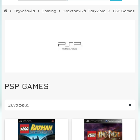
chevron_right
Τεχνολογία
chevron_right
Gaming
chevron_right
Ηλεκτρονικά Παιχνίδια
chevron_right
PSP Games
PSP GAMES
Συνάφεια