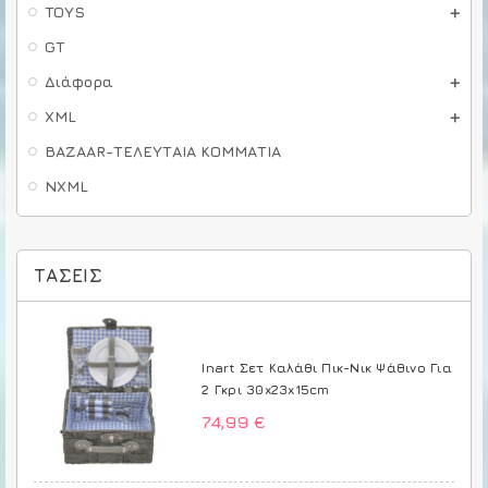
TOYS
GT
Διάφορα
XML
BAZAAR-ΤΕΛΕΥΤΑΙΑ ΚΟΜΜΑΤΙΑ
NXML
ΤΆΣΕΙΣ
Inart Σετ Καλάθι Πικ-Νικ Ψάθινο Για
2 Γκρι 30x23x15cm
74,99 €