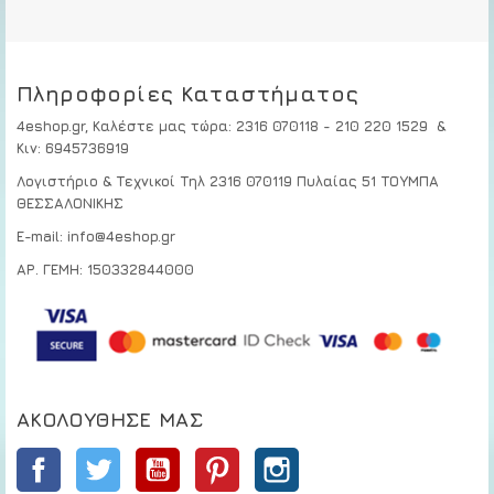
Πληροφορίες Καταστήματος
4eshop.gr,
Καλέστε μας τώρα
:
2316 070118 - 210 220 1529
&
Κιν:
6945736919
Λογιστήριο & Τεχνικοί
Τηλ 2316 070119
Πυλαίας 51 ΤΟΥΜΠΑ
ΘΕΣΣΑΛΟΝΙΚΗΣ
E-mail: info@4eshop.gr
ΑΡ. ΓΕΜΗ: 150332844000
ΑΚΟΛΟΎΘΗΣΕ ΜΑΣ
Facebook
Twitter
YouTube
Pinterest
Instagram