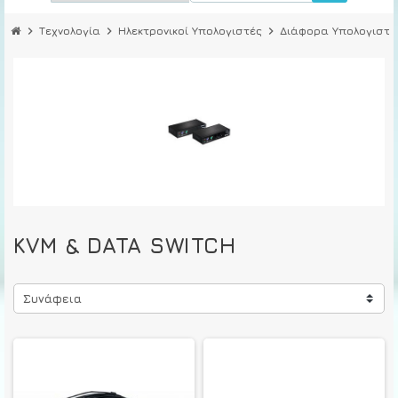
chevron_right
Τεχνολογία
chevron_right
Ηλεκτρονικοί Υπολογιστές
chevron_right
Διάφορα Υπολογιστώ
KVM & DATA SWITCH
Συνάφεια