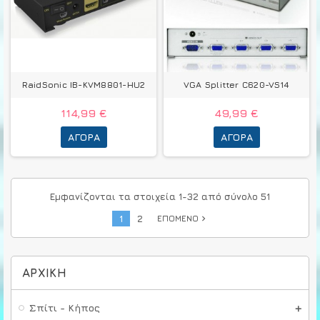
RaidSonic IB-KVM8801-HU2
VGA Splitter C620-VS14
114,99 €
49,99 €
ΑΓΟΡΆ
ΑΓΟΡΆ
Εμφανίζονται τα στοιχεία 1-32 από σύνολο 51
1
2
ΕΠΌΜΕΝΟ
navigate_next
ΑΡΧΙΚΉ
Σπίτι - Κήπος