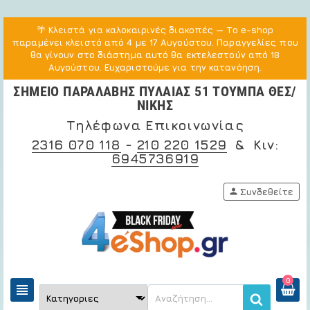
🌴
Κλειστά για καλοκαιρινές διακοπές
— Το e-shop
παραμένει κλειστό από 4 με 17 Αυγούστου. Παραγγελίες που
θα γίνουν στο διάστημα αυτό θα εκτελεστούν από 18
Αυγούστου. Ευχαριστούμε για την κατανόηση.
ΣΗΜΕΙΟ ΠΑΡΑΛΑΒΗΣ ΠΥΛΑΙΑΣ 51 ΤΟΥΜΠΑ ΘΕΣ/
ΝΙΚΗΣ
Τηλέφωνα Επικοινωνίας
2316 070 118
-
210 220 1529
& Κιν:
6945736919
person
Συνδεθείτε
0
view_headline