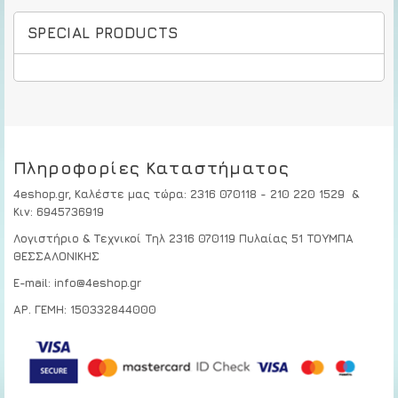
SPECIAL PRODUCTS
Πληροφορίες Καταστήματος
4eshop.gr,
Καλέστε μας τώρα
:
2316 070118 - 210 220 1529
&
Κιν:
6945736919
Λογιστήριο & Τεχνικοί
Τηλ 2316 070119
Πυλαίας 51 ΤΟΥΜΠΑ
ΘΕΣΣΑΛΟΝΙΚΗΣ
E-mail: info@4eshop.gr
ΑΡ. ΓΕΜΗ: 150332844000