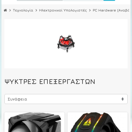
chevron_right
Τεχνολογία
chevron_right
Ηλεκτρονικοί Υπολογιστές
chevron_right
PC Hardware (Αναβάθ
ΨΎΚΤΡΕΣ ΕΠΕΞΕΡΓΑΣΤΏΝ
Συνάφεια