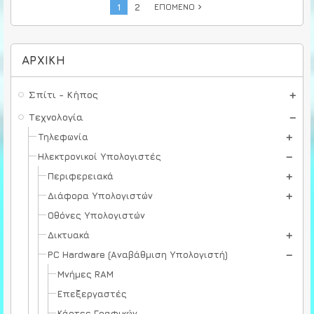
1
2
ΕΠΌΜΕΝΟ
navigate_next
ΑΡΧΙΚΉ
Σπίτι - Κήπος
Τεχνολογία
Τηλεφωνία
Ηλεκτρονικοί Υπολογιστές
Περιφερειακά
Διάφορα Υπολογιστών
Οθόνες Υπολογιστών
Δικτυακά
PC Hardware (Αναβάθμιση Υπολογιστή)
Μνήμες RAM
Επεξεργαστές
Κάρτες Γραφικών