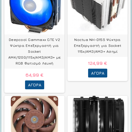
Deepcool Gammaxx GTE V2
Noctua NH-D15S Ψύκτρα
Ψύκτρα Επεξεργαστή για
Επεξεργαστή για Socket
Socket
115x/AM3/AM3+ Ασημί
AM4/1200/115x/AM3/AM3+ με
124,99 €
RGB Φωτισμό Λευκή
ΑΓΟΡΆ
64,99 €
ΑΓΟΡΆ