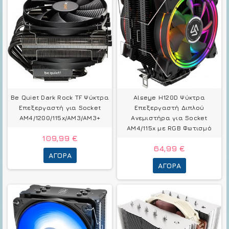
Be Quiet Dark Rock TF Ψύκτρα
Alseye H120D Ψύκτρα
Επεξεργαστή για Socket
Επεξεργαστή Διπλού
AM4/1200/115x/AM3/AM3+
Ανεμιστήρα για Socket
AM4/115x με RGB Φωτισμό
109,99 €
64,99 €
ΑΓΟΡΆ
ΑΓΟΡΆ