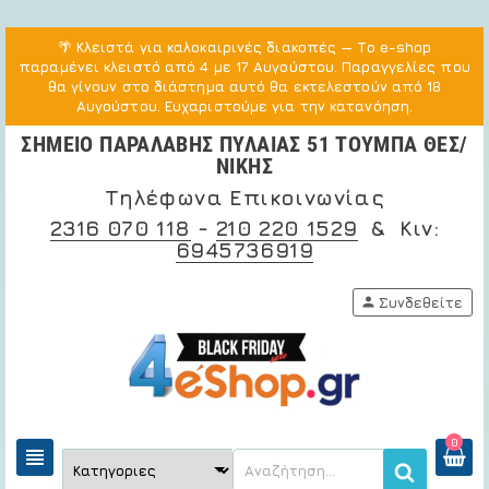
🌴
Κλειστά για καλοκαιρινές διακοπές
— Το e-shop
παραμένει κλειστό από 4 με 17 Αυγούστου. Παραγγελίες που
θα γίνουν στο διάστημα αυτό θα εκτελεστούν από 18
Αυγούστου. Ευχαριστούμε για την κατανόηση.
ΣΗΜΕΙΟ ΠΑΡΑΛΑΒΗΣ ΠΥΛΑΙΑΣ 51 ΤΟΥΜΠΑ ΘΕΣ/
ΝΙΚΗΣ
Τηλέφωνα Επικοινωνίας
2316 070 118
-
210 220 1529
& Κιν:
6945736919
person
Συνδεθείτε
0
view_headline