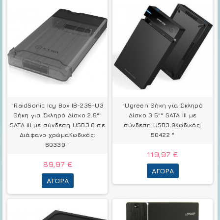
"RaidSonic Icy Box IB-235-U3
"Ugreen Θήκη για Σκληρό
Θήκη για Σκληρό Δίσκο 2.5""
Δίσκο 3.5"" SATA III με
SATA III με σύνδεση USB3.0 σε
σύνδεση USB3.0Κωδικός:
Διάφανο χρώμαΚωδικός:
50422 "
60330 "
119,97 €
89,97 €
ΑΓΟΡΆ
ΑΓΟΡΆ