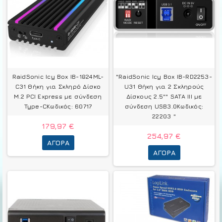
RaidSonic Icy Box IB-1824ML-
"RaidSonic Icy Box IB-RD2253-
C31 Θήκη για Σκληρό Δίσκο
U31 Θήκη για 2 Σκληρούς
M.2 PCI Express με σύνδεση
Δίσκους 2.5"" SATA III με
Type-CΚωδικός: 60717
σύνδεση USB3.0Κωδικός:
22203 "
179,97 €
254,97 €
ΑΓΟΡΆ
ΑΓΟΡΆ