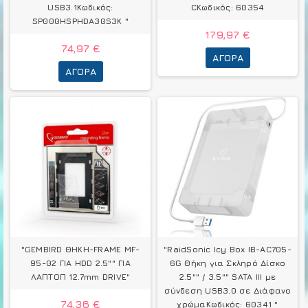
USB3.1Κωδικός:
CΚωδικός: 60354
SP000HSPHDA30S3K "
179,97 €
74,97 €
ΑΓΟΡΆ
ΑΓΟΡΆ
"GEMBIRD ΘΗΚΗ-FRAME MF-
"RaidSonic Icy Box IB-AC705-
95-02 ΓΙΑ HDD 2.5"" ΓΙΑ
6G Θήκη για Σκληρό Δίσκο
ΛΑΠΤΟΠ 12.7mm DRIVE"
2.5"" / 3.5"" SATA III με
σύνδεση USB3.0 σε Διάφανο
74,36 €
χρώμαΚωδικός: 60341 "