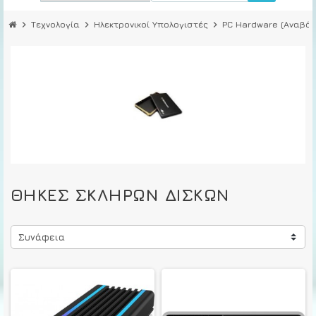
chevron_right
Τεχνολογία
chevron_right
Ηλεκτρονικοί Υπολογιστές
chevron_right
PC Hardware (Αναβάθ
ΘΉΚΕΣ ΣΚΛΗΡΏΝ ΔΊΣΚΩΝ
Συνάφεια