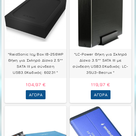
"RaidSonic Icy Box IB-256WP
"LC-Power Θήκη για Σκληρό
Θήκη για Σκληρό Δίσκο 2.5""
Δίσκο 3.5"" SATA III με
SATA III με σύνδεση
σύνδεση USB3.0Κωδικός: LC-
USB3.0Κωδικός: 60231 "
35U3-Becrux "
104,97 €
119,97 €
ΑΓΟΡΆ
ΑΓΟΡΆ