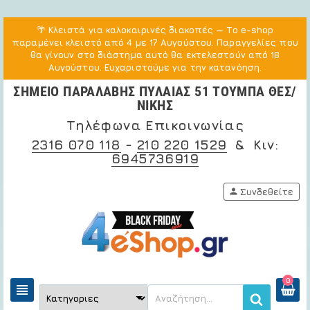
🌴
Κλειστά για καλοκαιρινές διακοπές
— Το e-shop
παραμένει κλειστό από 4 με 17 Αυγούστου. Παραγγελίες που
θα γίνουν στο διάστημα αυτό θα εκτελεστούν από 18
Αυγούστου. Ευχαριστούμε για την κατανόηση.
ΣΗΜΕΙΟ ΠΑΡΑΛΑΒΗΣ ΠΥΛΑΙΑΣ 51 ΤΟΥΜΠΑ ΘΕΣ/
ΝΙΚΗΣ
Τηλέφωνα Επικοινωνίας
2316 070 118
-
210 220 1529
& Κιν:
6945736919
person
Συνδεθείτε
0
view_headline