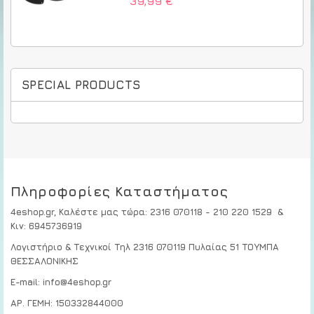
39,99 €
SPECIAL PRODUCTS
Πληροφορίες Καταστήματος
4eshop.gr,
Καλέστε μας τώρα
:
2316 070118 - 210 220 1529
&
Κιν:
6945736919
Λογιστήριο & Τεχνικοί
Τηλ 2316 070119
Πυλαίας 51 ΤΟΥΜΠΑ
ΘΕΣΣΑΛΟΝΙΚΗΣ
E-mail: info@4eshop.gr
ΑΡ. ΓΕΜΗ: 150332844000