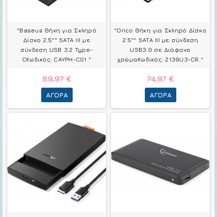
"Baseus Θήκη για Σκληρό
"Orico Θήκη για Σκληρό Δίσκο
Δίσκο 2.5"" SATA III με
2.5"" SATA III με σύνδεση
σύνδεση USB 3.2 Type-
USB3.0 σε Διάφανο
CΚωδικός: CAYPH-C01 "
χρώμαΚωδικός: 2139U3-CR "
89,97 €
74,97 €
ΑΓΟΡΆ
ΑΓΟΡΆ