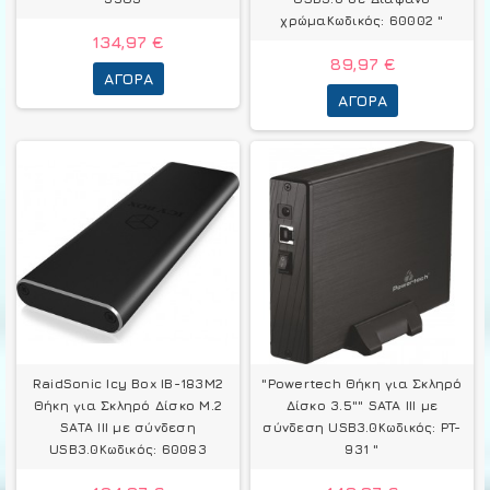
χρώμαΚωδικός: 60002 "
134,97 €
89,97 €
ΑΓΟΡΆ
ΑΓΟΡΆ
RaidSonic Icy Box IB-183M2
"Powertech Θήκη για Σκληρό
Θήκη για Σκληρό Δίσκο M.2
Δίσκο 3.5"" SATA III με
SATA III με σύνδεση
σύνδεση USB3.0Κωδικός: PT-
USB3.0Κωδικός: 60083
931 "