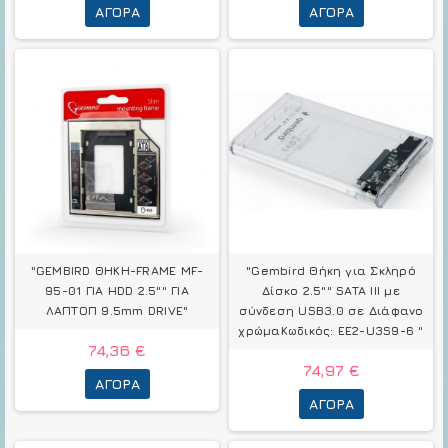
ΑΓΟΡΆ
ΑΓΟΡΆ
"GEMBIRD ΘΗΚΗ-FRAME MF-
"Gembird Θήκη για Σκληρό
95-01 ΓΙΑ HDD 2.5"" ΓΙΑ
Δίσκο 2.5"" SATA III με
ΛΑΠΤΟΠ 9.5mm DRIVE"
σύνδεση USB3.0 σε Διάφανο
χρώμαΚωδικός: EE2-U3S9-6 "
74,36 €
74,97 €
ΑΓΟΡΆ
ΑΓΟΡΆ