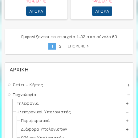
104,97 €
149,97 €
ΑΓΟΡΆ
ΑΓΟΡΆ
Εμφανίζονται τα στοιχεία 1-32 από σύνολο 63
1
2
ΕΠΌΜΕΝΟ
navigate_next
ΑΡΧΙΚΉ
Σπίτι - Κήπος
Τεχνολογία
Τηλεφωνία
Ηλεκτρονικοί Υπολογιστές
Περιφερειακά
Διάφορα Υπολογιστών
Οθόνες Υπολογιστών