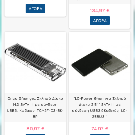
ΑΓΟΡΆ
134,97 €
ΑΓΟΡΆ
Orico Θήκη για Σκληρό Δίσκο
"LC-Power Θήκη για Σκληρό
M.2 SATA III με σύνδεση
Δίσκο 2.5"" SATA III με
USB3.1Κωδικός: TCM2F-C3-BK-
σύνδεση USB3.0Κωδικός: LC-
BP
25BU3 "
89,97 €
74,97 €