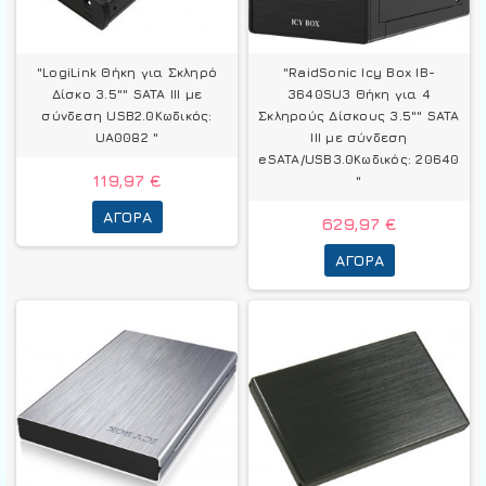
"LogiLink Θήκη για Σκληρό
"RaidSonic Icy Box IB-
Δίσκο 3.5"" SATA III με
3640SU3 Θήκη για 4
σύνδεση USB2.0Κωδικός:
Σκληρούς Δίσκους 3.5"" SATA
UA0082 "
III με σύνδεση
eSATA/USB3.0Κωδικός: 20640
119,97 €
"
ΑΓΟΡΆ
629,97 €
ΑΓΟΡΆ