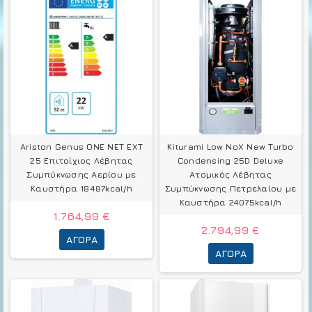
Ariston Genus ONE NET EXT
Kiturami Low NoX New Turbo
25 Επιτοίχιος Λέβητας
Condensing 25D Deluxe
Συμπύκνωσης Αερίου με
Ατομικός Λέβητας
Καυστήρα 18487kcal/h
Συμπύκνωσης Πετρελαίου με
Καυστήρα 24075kcal/h
1.764,99 €
2.794,99 €
ΑΓΟΡΆ
ΑΓΟΡΆ