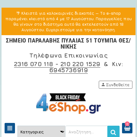
🌴
Κλειστά για καλοκαιρινές διακοπές
— Το e-shop
παραμένει κλειστό από 4 με 17 Αυγούστου. Παραγγελίες που
θα γίνουν στο διάστημα αυτό θα εκτελεστούν από 18
Αυγούστου. Ευχαριστούμε για την κατανόηση.
ΣΗΜΕΙΟ ΠΑΡΑΛΑΒΗΣ ΠΥΛΑΙΑΣ 51 ΤΟΥΜΠΑ ΘΕΣ/
ΝΙΚΗΣ
Τηλέφωνα Επικοινωνίας
2316 070 118
-
210 220 1529
& Κιν:
6945736919
person
Συνδεθείτε
0
view_headline