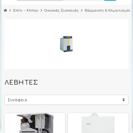
chevron_right
Σπίτι - Κήπος
chevron_right
Οικιακές Συσκευές
chevron_right
Θέρμανση & Κλιματισμός
che
ΛΈΒΗΤΕΣ
Συνάφεια