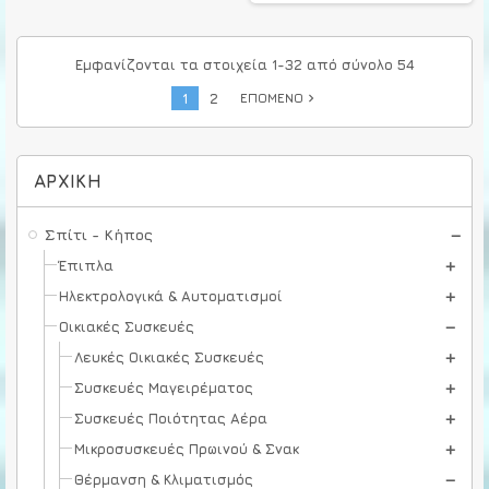
Εμφανίζονται τα στοιχεία 1-32 από σύνολο 54
1
2
ΕΠΌΜΕΝΟ
navigate_next
ΑΡΧΙΚΉ
Σπίτι - Κήπος
Έπιπλα
Ηλεκτρολογικά & Αυτοματισμοί
Οικιακές Συσκευές
Λευκές Οικιακές Συσκευές
Συσκευές Μαγειρέματος
Συσκευές Ποιότητας Αέρα
Μικροσυσκευές Πρωινού & Σνακ
Θέρμανση & Κλιματισμός