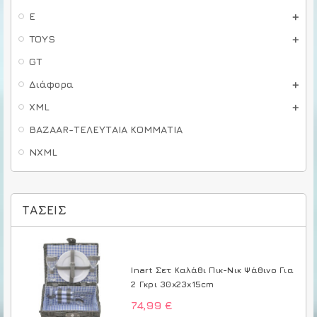
E
TOYS
GT
Διάφορα
XML
BAZAAR-ΤΕΛΕΥΤΑΙΑ ΚΟΜΜΑΤΙΑ
NXML
ΤΆΣΕΙΣ
Inart Σετ Καλάθι Πικ-Νικ Ψάθινο Για
2 Γκρι 30x23x15cm
74,99 €