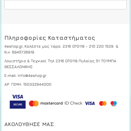
Πληροφορίες Καταστήματος
4eshop.gr,
Καλέστε μας τώρα
:
2316 070118 - 210 220 1529
&
Κιν:
6945736919
Λογιστήριο & Τεχνικοί
Τηλ 2316 070119
Πυλαίας 51 ΤΟΥΜΠΑ
ΘΕΣΣΑΛΟΝΙΚΗΣ
E-mail: info@4eshop.gr
ΑΡ. ΓΕΜΗ: 150332844000
ΑΚΟΛΟΎΘΗΣΕ ΜΑΣ