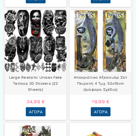
Large Realistic Unisex Fake
Αποκριάτικο Αξεσουάρ Σετ
Tattoos 3D Stickers (22
Πειρατή 4 Τμχ. 52x19cm
Sheets)
(Διάφορα Σχέδια)
34,99 €
19,99 €
ΑΓΟΡΆ
ΑΓΟΡΆ