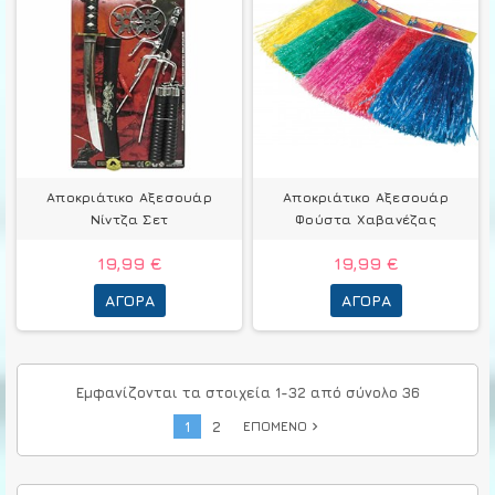
Αποκριάτικο Αξεσουάρ
Αποκριάτικο Αξεσουάρ
Νίντζα Σετ
Φούστα Χαβανέζας
19,99 €
19,99 €
ΑΓΟΡΆ
ΑΓΟΡΆ
Εμφανίζονται τα στοιχεία 1-32 από σύνολο 36
1
2
ΕΠΌΜΕΝΟ
navigate_next