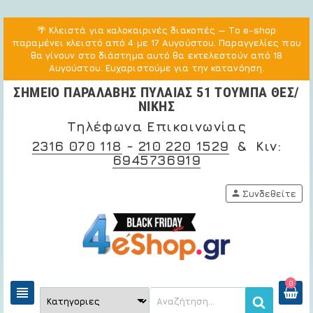
🌴
Κλειστά για καλοκαιρινές διακοπές
— Το e-shop
παραμένει κλειστό από 4 με 17 Αυγούστου. Παραγγελίες που
θα γίνουν στο διάστημα αυτό θα εκτελεστούν από 18
Αυγούστου. Ευχαριστούμε για την κατανόηση.
ΣΗΜΕΙΟ ΠΑΡΑΛΑΒΗΣ ΠΥΛΑΙΑΣ 51 ΤΟΥΜΠΑ ΘΕΣ/
ΝΙΚΗΣ
Τηλέφωνα Επικοινωνίας
2316 070 118
-
210 220 1529
& Κιν:
6945736919
person
Συνδεθείτε
0
view_headline