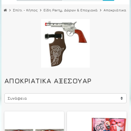
chevron_right
Σπίτι - Κήπος
chevron_right
Είδη Party, Δώρων & Εποχιακά
chevron_right
Αποκριάτικα
chevron_rig
ΑΠΟΚΡΙΆΤΙΚΑ ΑΞΕΣΟΥΆΡ
Συνάφεια