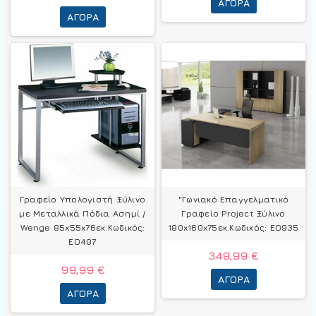
ΑΓΟΡΆ
ΑΓΟΡΆ
Γραφείο Υπολογιστή Ξύλινο
"Γωνιακό Επαγγελματικό
με Μεταλλικά Πόδια Ασημί /
Γραφείο Project Ξύλινο
Wenge 85x55x76εκ.Κωδικός:
180x160x75εκ.Κωδικός: ΕΟ935
ΕΟ407
349,99 €
99,99 €
ΑΓΟΡΆ
ΑΓΟΡΆ