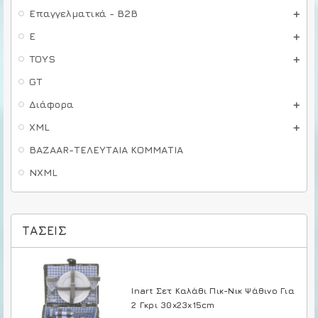
Επαγγελματικά - B2B
E
TOYS
GT
Διάφορα
XML
BAZAAR-ΤΕΛΕΥΤΑΙΑ ΚΟΜΜΑΤΙΑ
NXML
ΤΆΣΕΙΣ
Inart Σετ Καλάθι Πικ-Νικ Ψάθινο Για
2 Γκρι 30x23x15cm