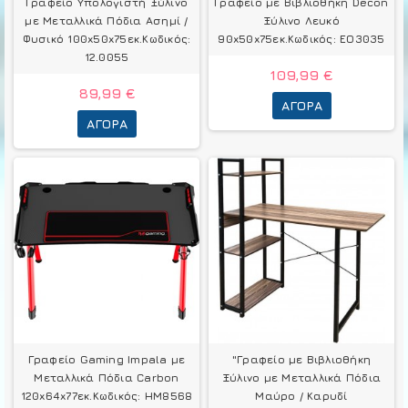
Γραφείο Υπολογιστή Ξύλινο
Γραφείο με Βιβλιοθήκη Decon
με Μεταλλικά Πόδια Ασημί /
Ξύλινο Λευκό
Φυσικό 100x50x75εκ.Κωδικός:
90x50x75εκ.Κωδικός: ΕΟ3035
12.0055
109,99 €
89,99 €
ΑΓΟΡΆ
ΑΓΟΡΆ
Γραφείο Gaming Impala με
"Γραφείο με Βιβλιοθήκη
Μεταλλικά Πόδια Carbon
Ξύλινο με Μεταλλικά Πόδια
120x64x77εκ.Κωδικός: HM8568
Μαύρο / Καρυδί