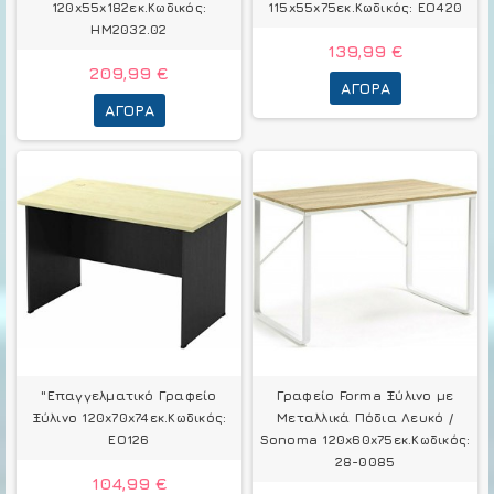
120x55x182εκ.Κωδικός:
115x55x75εκ.Κωδικός: ΕΟ420
HM2032.02
139,99 €
209,99 €
ΑΓΟΡΆ
ΑΓΟΡΆ
"Επαγγελματικό Γραφείο
Γραφείο Forma Ξύλινο με
Ξύλινο 120x70x74εκ.Κωδικός:
Μεταλλικά Πόδια Λευκό /
ΕΟ126
Sonoma 120x60x75εκ.Κωδικός:
28-0085
104,99 €