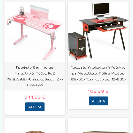
Γραφείο Gaming με
Γραφείο Υπολογιστή Γυάλινο
Μεταλλικά Πόδια Ροζ
με Μεταλλικά Πόδια Μαύρο
119.9x59.9x76.8εκ.Κωδικός: ZX-
100x53x75εκ.Κωδικός: 12-0057
GIP-P47PK
169,99 €
344,99 €
ΑΓΟΡΆ
ΑΓΟΡΆ