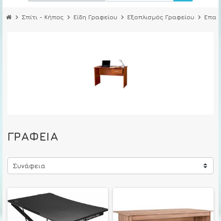
chevron_right
Σπίτι - Κήπος
chevron_right
Είδη Γραφείου
chevron_right
Εξοπλισμός Γραφείου
chevron_right
Επαγ
ΓΡΑΦΕΊΑ
Συνάφεια