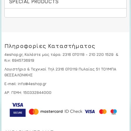
SPECIAL PRODUCTS
Πληροφορίες Καταστήματος
4eshop.gr,
Καλέστε μας τώρα
:
2316 070118 - 210 220 1529
&
Κιν:
6945736919
Λογιστήριο & Τεχνικοί
Τηλ 2316 070119
Πυλαίας 51 ΤΟΥΜΠΑ
ΘΕΣΣΑΛΟΝΙΚΗΣ
E-mail: info@4eshop.gr
ΑΡ. ΓΕΜΗ: 150332844000