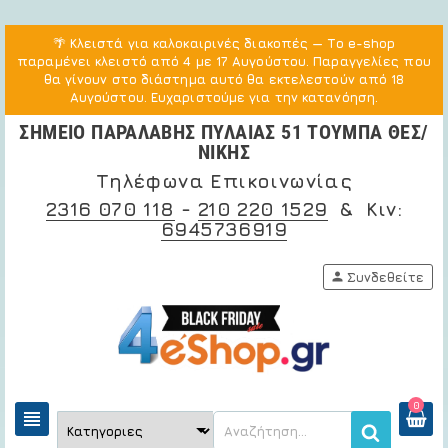
🌴
Κλειστά για καλοκαιρινές διακοπές
— Το e-shop
παραμένει κλειστό από 4 με 17 Αυγούστου. Παραγγελίες που
θα γίνουν στο διάστημα αυτό θα εκτελεστούν από 18
Αυγούστου. Ευχαριστούμε για την κατανόηση.
ΣΗΜΕΙΟ ΠΑΡΑΛΑΒΗΣ ΠΥΛΑΙΑΣ 51 ΤΟΥΜΠΑ ΘΕΣ/
ΝΙΚΗΣ
Τηλέφωνα Επικοινωνίας
2316 070 118
-
210 220 1529
& Κιν:
6945736919
person
Συνδεθείτε
0
view_headline