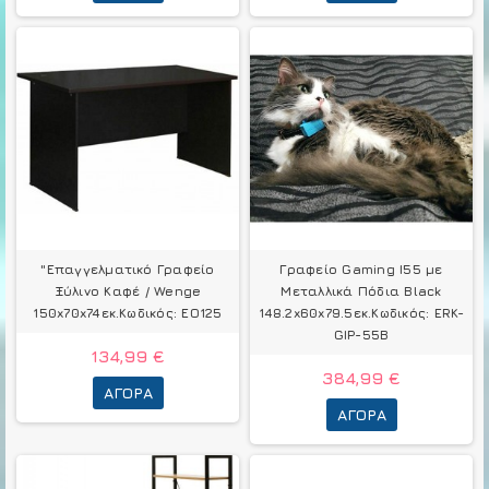
"Επαγγελματικό Γραφείο
Γραφείο Gaming I55 με
Ξύλινο Καφέ / Wenge
Μεταλλικά Πόδια Black
150x70x74εκ.Κωδικός: ΕΟ125
148.2x60x79.5εκ.Κωδικός: ERK-
GIP-55B
134,99 €
384,99 €
ΑΓΟΡΆ
ΑΓΟΡΆ