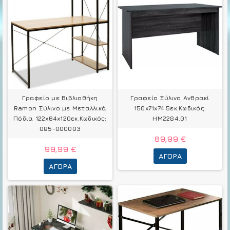
Γραφείο με Βιβλιοθήκη
Γραφείο Ξύλινο Ανθρακί
Ramon Ξύλινο με Μεταλλικά
150x71x74.5εκ.Κωδικός:
Πόδια 122x64x120εκ.Κωδικός:
HM2284.01
085-000003
89,99 €
99,99 €
ΑΓΟΡΆ
ΑΓΟΡΆ