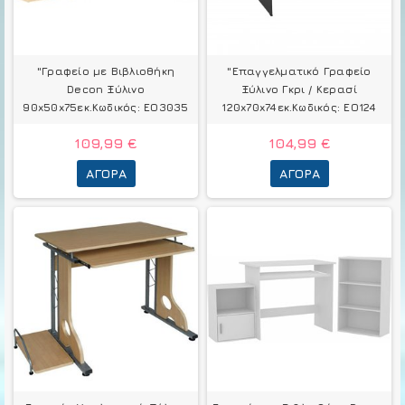
"Γραφείο με Βιβλιοθήκη
"Επαγγελματικό Γραφείο
Decon Ξύλινο
Ξύλινο Γκρι / Κερασί
90x50x75εκ.Κωδικός: ΕΟ3035
120x70x74εκ.Κωδικός: ΕΟ124
109,99 €
104,99 €
ΑΓΟΡΆ
ΑΓΟΡΆ