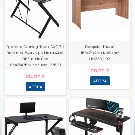
Γραφείο Gaming Trust GXT 711
Γραφείο Ξύλινο
Dominus Ξύλινο με Μεταλλικά
150x74x71εκ.Κωδικός:
Πόδια Μαύρο
HM2284.02
116x76x75εκ.Κωδικός: 22523
99,99 €
174,99 €
ΑΓΟΡΆ
ΑΓΟΡΆ