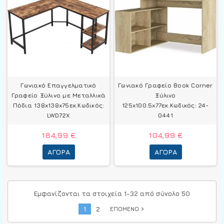
Γωνιακό Επαγγελματικό
Γωνιακό Γραφείο Book Corner
Γραφείο Ξύλινο με Μεταλλικά
Ξύλινο
Πόδια 138x138x75εκ.Κωδικός:
125x100.5x77εκ.Κωδικός: 24-
LWD72X
0441
184,99 €
104,99 €
ΑΓΟΡΆ
ΑΓΟΡΆ
Εμφανίζονται τα στοιχεία 1-32 από σύνολο 50
1
2
ΕΠΌΜΕΝΟ
navigate_next