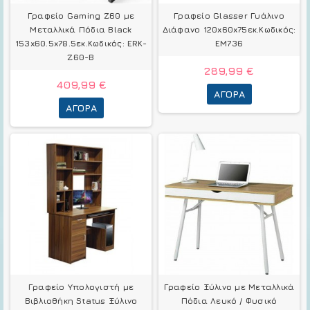
Γραφείο Gaming Z60 με
Γραφείο Glasser Γυάλινο
Μεταλλικά Πόδια Black
Διάφανο 120x60x75εκ.Κωδικός:
153x60.5x78.5εκ.Κωδικός: ERK-
ΕΜ736
Z60-B
289,99 €
409,99 €
ΑΓΟΡΆ
ΑΓΟΡΆ
Γραφείο Υπολογιστή με
Γραφείο Ξύλινο με Μεταλλικά
Βιβλιοθήκη Status Ξύλινο
Πόδια Λευκό / Φυσικό