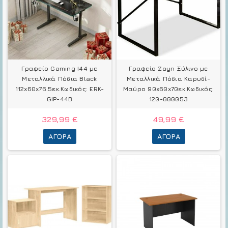
Γραφείο Gaming I44 με
Γραφείο Zayn Ξύλινο με
Μεταλλικά Πόδια Black
Μεταλλικά Πόδια Καρυδί-
112x60x76.5εκ.Κωδικός: ERK-
Μαύρο 90x60x70εκ.Κωδικός:
GIP-44B
120-000053
329,99 €
49,99 €
ΑΓΟΡΆ
ΑΓΟΡΆ