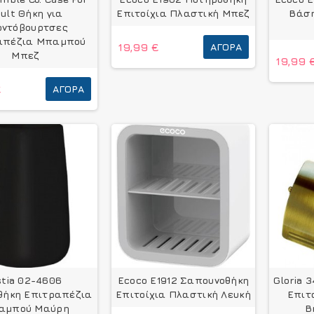
ult Θήκη για
Επιτοίχια Πλαστική Μπεζ
Βάση
οντόβουρτσες
απέζια Μπαμπού
19,99 €
ΑΓΟΡΆ
Μπεζ
19,99 
€
ΑΓΟΡΆ
stia 02-4606
Ecoco E1912 Σαπουνοθήκη
Gloria 
θήκη Επιτραπέζια
Επιτοίχια Πλαστική Λευκή
Επιτ
αμπού Μαύρη
B