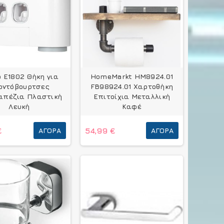
 E1802 Θήκη για
HomeMarkt HM8924.01
οντόβουρτσες
FB98924.01 Χαρτοθήκη
απέζια Πλαστική
Επιτοίχια Μεταλλική
Λευκή
Καφέ
€
ΑΓΟΡΆ
54,99 €
ΑΓΟΡΆ