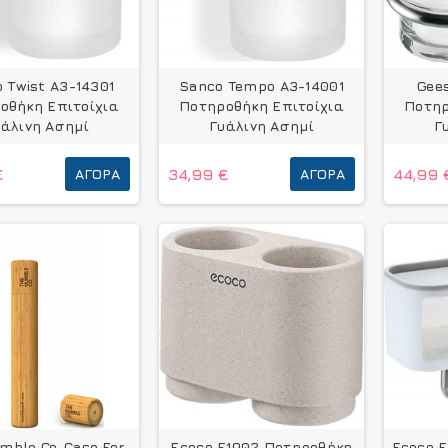
 Twist A3-14301
Sanco Tempo A3-14001
Gee
οθήκη Επιτοίχια
Ποτηροθήκη Επιτοίχια
Ποτηρ
υάλινη Ασημί
Γυάλινη Ασημί
Γ
€
ΑΓΟΡΆ
34,99 €
ΑΓΟΡΆ
44,99 
mble Co. Case For
Ecoco E1902 Ποτηροθήκη
Ecoco E