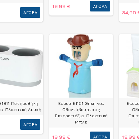
19,99 €
ΑΓΟΡΆ
€
ΑΓΟΡΆ
34,99 
E1811 Ποτηροθήκη
Ecoco E1101 Θήκη για
Ecoco
ια Πλαστική Λευκή
Οδοντόβουρτσες
Οδ
Επιτραπέζια Πλαστική
Επιτ
Μπλε
€
ΑΓΟΡΆ
19,99 €
ΑΓΟΡΆ
19,99 