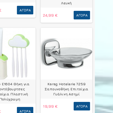
Λευκή
€
ΑΓΟΡΆ
24,99 €
ΑΓΟΡΆ
 E1604 Θήκη για
Karag Hotelerie 7259
οντόβουρτσες
Σαπουνοθήκη Επιτοίχια
οίχια Πλαστική
Γυάλινη Ασημί
Πολύχρωμη
19,99 €
ΑΓΟΡΆ
€
ΑΓΟΡΆ