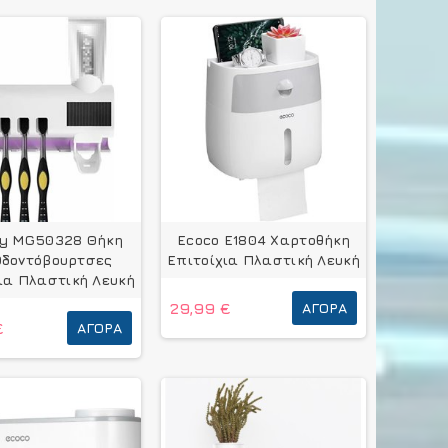
ry MG50328 Θήκη
Ecoco E1804 Χαρτοθήκη
Οδοντόβουρτσες
Επιτοίχια Πλαστική Λευκή
ια Πλαστική Λευκή
29,99 €
ΑΓΟΡΆ
€
ΑΓΟΡΆ