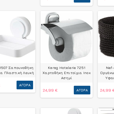
1507 Σαπουνοθήκη
Karag Hotelerie 7251
Nef
ια Πλαστική Λευκή
Χαρτοθήκη Επιτοίχια Inox
Οργάνω
Ασημί
Υφα
€
ΑΓΟΡΆ
24,99 €
ΑΓΟΡΆ
24,99 