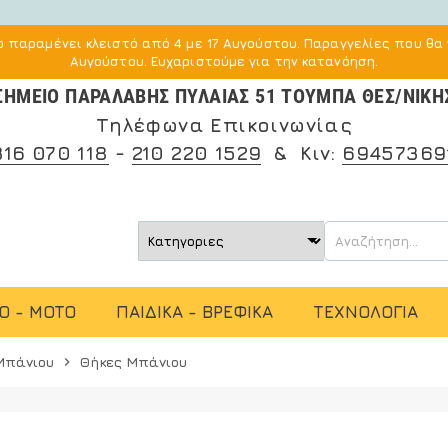
 παραμένει κλειστό από 4 με 17 Αυγούστου. Παραγγελίες που θα 
Αυγούστου. Ευχαριστούμε για την κατανόηση.
ΣΗΜΕΙΟ ΠΑΡΑΛΑΒΗΣ ΠΥΛΑΙΑΣ 51 ΤΟΥΜΠΑ ΘΕΣ/ΝΙΚΗ
Τηλέφωνα Επικοινωνίας
316 070 118
-
210 220 1529
& Κιν:
69457369
O - MOTO
ΠΑΙΔΙΚΑ - ΒΡΕΦΙΚΑ
ΤΕΧΝΟΛΟΓΙΑ
Μπάνιου
Θήκες Μπάνιου
chevron_right