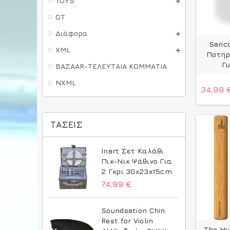
TOYS
GT
Διάφορα
Sanco
XML
Ποτηρ
Γ
BAZAAR-ΤΕΛΕΥΤΑΙΑ ΚΟΜΜΑΤΙΑ
NXML
34,99 
ΤΆΣΕΙΣ
Inart Σετ Καλάθι
Πικ-Νικ Ψάθινο Για
2 Γκρι 30x23x15cm
74,99 €
Soundsation Chin
Rest for Violin
The Hu