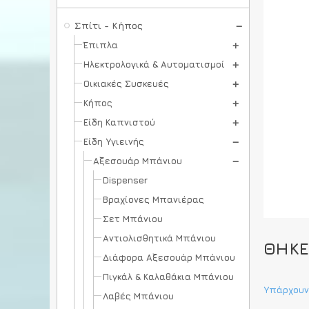
Σπίτι - Κήπος
Έπιπλα
Ηλεκτρολογικά & Αυτοματισμοί
Οικιακές Συσκευές
Κήπος
Είδη Καπνιστού
Είδη Υγιεινής
Αξεσουάρ Μπάνιου
Dispenser
Βραχίονες Μπανιέρας
Σετ Μπάνιου
Αντιολισθητικά Μπάνιου
ΘΉΚΕ
Διάφορα Αξεσουάρ Μπάνιου
Πιγκάλ & Καλαθάκια Μπάνιου
Υπάρχουν
Λαβές Μπάνιου