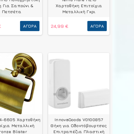
 Για Σαπούνι &
Χαρτοθήκη Επιτοίχια
Πετσέτα
Μεταλλική Γκρι
€
ΑΓΟΡΆ
24,99 €
ΑΓΟΡΆ
34-6605 Χαρτοθήκη
InnovaGoods V0100857
οίχια Μεταλλική
Θήκη για Οδοντόβουρτσες
ronze Blister
Επιτραπέζια Πλαστική