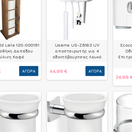
d Laila 120-000161
Usams US-ZB183 UV
Ecoco
οθήκη Δαπέδου
αποστειρωτής για 4
Οδ
ύλινη Καφέ
οδοντόβουρτσες Λευκό
Επιτρ
€
ΑΓΟΡΆ
44,99 €
ΑΓΟΡΆ
24,99 