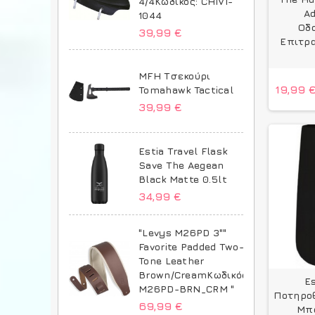
4/4Κωδικός: CHIVI-
Ad
1044
Οδ
39,99 €
Επιτρ
MFH Τσεκούρι
19,99 
Tomahawk Tactical
39,99 €
Estia Travel Flask
Save The Aegean
Black Matte 0.5lt
34,99 €
"Levys M26PD 3""
Favorite Padded Two-
Tone Leather
Brown/CreamΚωδικός:
E
M26PD-BRN_CRM "
Ποτηρο
69,99 €
Μπ