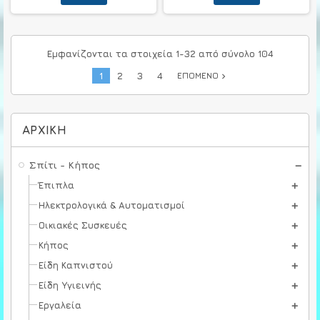
Εμφανίζονται τα στοιχεία 1-32 από σύνολο 104
1
2
3
4
ΕΠΌΜΕΝΟ
navigate_next
ΑΡΧΙΚΉ
Σπίτι - Κήπος
Έπιπλα
Ηλεκτρολογικά & Αυτοματισμοί
Οικιακές Συσκευές
Κήπος
Είδη Καπνιστού
Είδη Υγιεινής
Εργαλεία