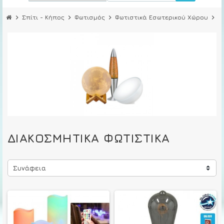
chevron_right
Σπίτι - Κήπος
chevron_right
Φωτισμός
chevron_right
Φωτιστικά Εσωτερικού Χώρου
chevron_right
Δ
ΔΙΑΚΟΣΜΗΤΙΚΆ ΦΩΤΙΣΤΙΚΆ
Συνάφεια