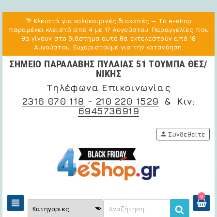
🌴
Κλειστά για καλοκαιρινές διακοπές
— Το e-shop
παραμένει κλειστό από 4 με 17 Αυγούστου. Παραγγελίες που
θα γίνουν στο διάστημα αυτό θα εκτελεστούν από 18
Αυγούστου. Ευχαριστούμε για την κατανόηση.
ΣΗΜΕΙΟ ΠΑΡΑΛΑΒΗΣ ΠΥΛΑΙΑΣ 51 ΤΟΥΜΠΑ ΘΕΣ/
ΝΙΚΗΣ
Τηλέφωνα Επικοινωνίας
2316 070 118
-
210 220 1529
& Κιν:
6945736919
person
Συνδεθείτε
0
view_headline