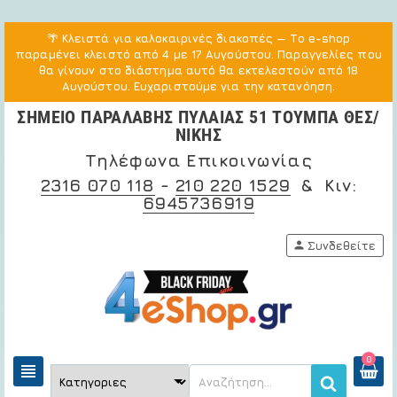
🌴
Κλειστά για καλοκαιρινές διακοπές
— Το e-shop
παραμένει κλειστό από 4 με 17 Αυγούστου. Παραγγελίες που
θα γίνουν στο διάστημα αυτό θα εκτελεστούν από 18
Αυγούστου. Ευχαριστούμε για την κατανόηση.
ΣΗΜΕΙΟ ΠΑΡΑΛΑΒΗΣ ΠΥΛΑΙΑΣ 51 ΤΟΥΜΠΑ ΘΕΣ/
ΝΙΚΗΣ
Τηλέφωνα Επικοινωνίας
2316 070 118
-
210 220 1529
& Κιν:
6945736919
person
Συνδεθείτε
0
view_headline