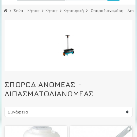
chevron_right
Σπίτι - Κήπος
chevron_right
Κήπος
chevron_right
Κηπουρική
chevron_right
Σποροδιανομέας - Λιπ
ΣΠΟΡΟΔΙΑΝΟΜΈΑΣ -
ΛΙΠΑΣΜΑΤΟΔΙΑΝΟΜΈΑΣ
Συνάφεια