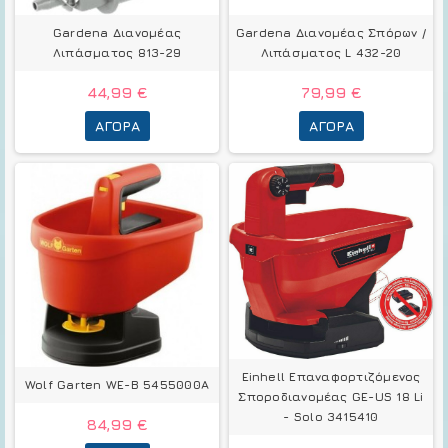
Gardena Διανομέας
Gardena Διανομέας Σπόρων /
Λιπάσματος 813-29
Λιπάσματος L 432-20
44,99 €
79,99 €
ΑΓΟΡΆ
ΑΓΟΡΆ
Einhell Επαναφορτιζόμενος
Wolf Garten WE-B 5455000A
Σποροδιανομέας GE-US 18 Li
- Solo 3415410
84,99 €