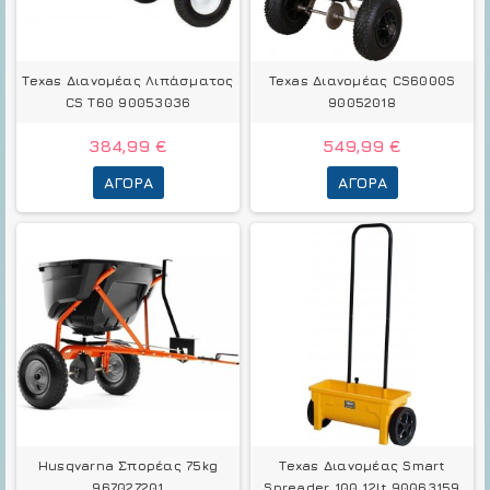
Texas Διανομέας Λιπάσματος
Texas Διανομέας CS6000S
CS T60 90053036
90052018
384,99 €
549,99 €
ΑΓΟΡΆ
ΑΓΟΡΆ
Husqvarna Σπορέας 75kg
Texas Διανομέας Smart
967027201
Spreader 100 12lt 90063159