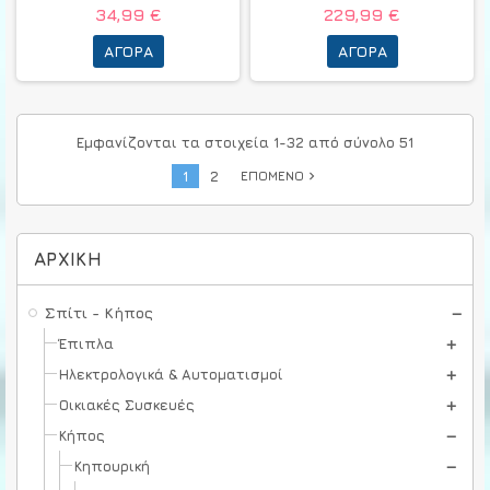
34,99 €
229,99 €
ΑΓΟΡΆ
ΑΓΟΡΆ
Εμφανίζονται τα στοιχεία 1-32 από σύνολο 51
1
2
ΕΠΌΜΕΝΟ
navigate_next
ΑΡΧΙΚΉ
Σπίτι - Κήπος
Έπιπλα
Ηλεκτρολογικά & Αυτοματισμοί
Οικιακές Συσκευές
Κήπος
Κηπουρική