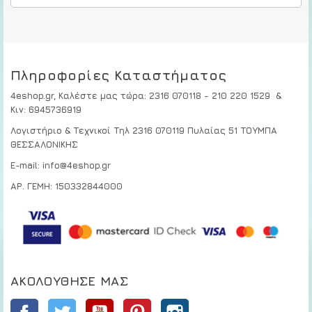
Πληροφορίες Καταστήματος
4eshop.gr,
Καλέστε μας τώρα
:
2316 070118 - 210 220 1529
&
Κιν:
6945736919
Λογιστήριο & Τεχνικοί
Τηλ 2316 070119
Πυλαίας 51 ΤΟΥΜΠΑ
ΘΕΣΣΑΛΟΝΙΚΗΣ
E-mail: info@4eshop.gr
ΑΡ. ΓΕΜΗ: 150332844000
ΑΚΟΛΟΎΘΗΣΕ ΜΑΣ
Facebook
Twitter
YouTube
Pinterest
Instagram