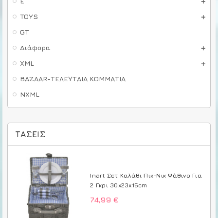
E
TOYS
GT
Διάφορα
XML
BAZAAR-ΤΕΛΕΥΤΑΙΑ ΚΟΜΜΑΤΙΑ
NXML
ΤΆΣΕΙΣ
Inart Σετ Καλάθι Πικ-Νικ Ψάθινο Για
2 Γκρι 30x23x15cm
74,99 €