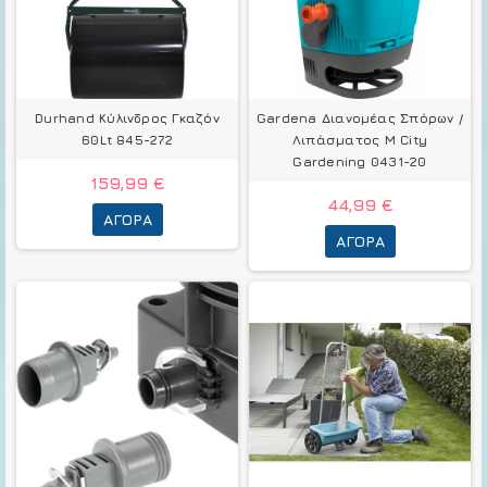
Durhand Κύλινδρος Γκαζόν
Gardena Διανομέας Σπόρων /
60Lt 845-272
Λιπάσματος M City
Gardening 0431-20
159,99 €
44,99 €
ΑΓΟΡΆ
ΑΓΟΡΆ