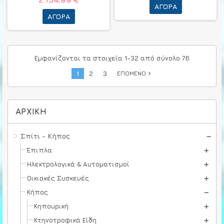
ΑΓΟΡΆ
ΑΓΟΡΆ
Εμφανίζονται τα στοιχεία 1-32 από σύνολο 76
1
2
3
ΕΠΌΜΕΝΟ
navigate_next
ΑΡΧΙΚΉ
Σπίτι - Κήπος
Έπιπλα
Ηλεκτρολογικά & Αυτοματισμοί
Οικιακές Συσκευές
Κήπος
Κηπουρική
Κτηνοτροφικά Είδη