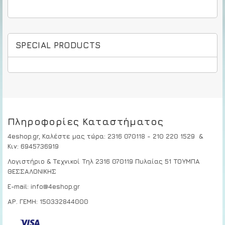
SPECIAL PRODUCTS
Πληροφορίες Καταστήματος
4eshop.gr,
Καλέστε μας τώρα
:
2316 070118 - 210 220 1529
&
Κιν:
6945736919
Λογιστήριο & Τεχνικοί
Τηλ 2316 070119
Πυλαίας 51 ΤΟΥΜΠΑ
ΘΕΣΣΑΛΟΝΙΚΗΣ
E-mail: info@4eshop.gr
ΑΡ. ΓΕΜΗ: 150332844000