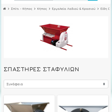
chevron_right
Σπίτι - Κήπος
chevron_right
Κήπος
chevron_right
Εργαλεία Λαδιού & Κρασιού
chevron_right
Είδη Ο
ΣΠΑΣΤΉΡΕΣ ΣΤΑΦΥΛΙΏΝ
Συνάφεια