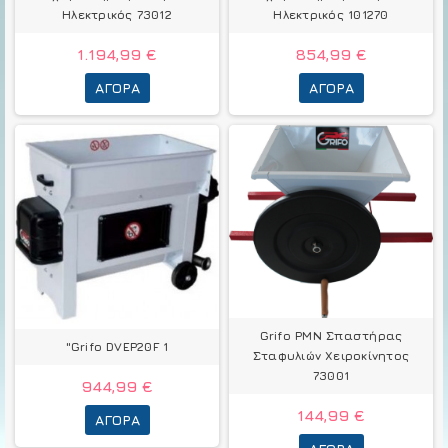
Ηλεκτρικός 73012
Ηλεκτρικός 101270
1.194,99 €
854,99 €
ΑΓΟΡΆ
ΑΓΟΡΆ
Grifo PMN Σπαστήρας
"Grifo DVEP20F 1
Σταφυλιών Χειροκίνητος
73001
944,99 €
144,99 €
ΑΓΟΡΆ