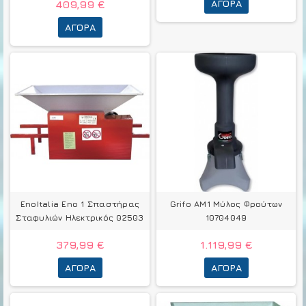
ΑΓΟΡΆ
409,99 €
ΑΓΟΡΆ
EnoItalia Eno 1 Σπαστήρας
Grifo AM1 Μύλος Φρούτων
Σταφυλιών Ηλεκτρικός 02503
10704049
379,99 €
1.119,99 €
ΑΓΟΡΆ
ΑΓΟΡΆ