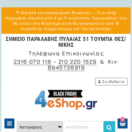
🌴
Κλειστά για καλοκαιρινές διακοπές
— Το e-shop
παραμένει κλειστό από 4 με 17 Αυγούστου. Παραγγελίες που
θα γίνουν στο διάστημα αυτό θα εκτελεστούν από 18
Αυγούστου. Ευχαριστούμε για την κατανόηση.
ΣΗΜΕΙΟ ΠΑΡΑΛΑΒΗΣ ΠΥΛΑΙΑΣ 51 ΤΟΥΜΠΑ ΘΕΣ/
ΝΙΚΗΣ
Τηλέφωνα Επικοινωνίας
2316 070 118
-
210 220 1529
& Κιν:
6945736919
person
Συνδεθείτε
0
view_headline