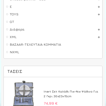
E
TOYS
GT
Διάφορα
XML
BAZAAR-ΤΕΛΕΥΤΑΙΑ ΚΟΜΜΑΤΙΑ
NXML
ΤΆΣΕΙΣ
Inart Σετ Καλάθι Πικ-Νικ Ψάθινο Για
2 Γκρι 30x23x15cm
74,99 €