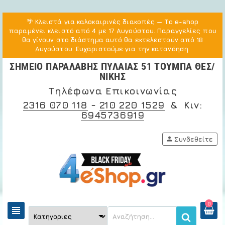
🌴
Κλειστά για καλοκαιρινές διακοπές
— Το e-shop
παραμένει κλειστό από 4 με 17 Αυγούστου. Παραγγελίες που
θα γίνουν στο διάστημα αυτό θα εκτελεστούν από 18
Αυγούστου. Ευχαριστούμε για την κατανόηση.
ΣΗΜΕΙΟ ΠΑΡΑΛΑΒΗΣ ΠΥΛΑΙΑΣ 51 ΤΟΥΜΠΑ ΘΕΣ/
ΝΙΚΗΣ
Τηλέφωνα Επικοινωνίας
2316 070 118
-
210 220 1529
& Κιν:
6945736919
person
Συνδεθείτε
0
view_headline