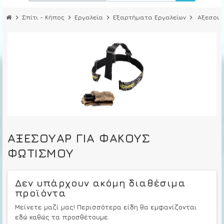
chevron_right
Σπίτι - Κήπος
chevron_right
Εργαλεία
chevron_right
Εξαρτήματα Εργαλείων
chevron_right
Αξεσουά
ΑΞΕΣΟΥΆΡ ΓΙΑ ΦΑΚΟΎΣ
ΦΩΤΙΣΜΟΎ
Δεν υπάρχουν ακόμη διαθέσιμα
προϊόντα
Μείνετε μαζί μας! Περισσότερα είδη θα εμφανίζονται
εδώ καθώς τα προσθέτουμε.