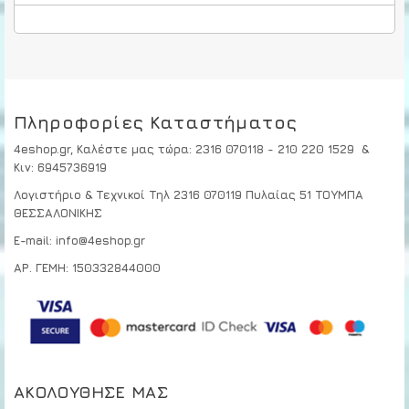
Πληροφορίες Καταστήματος
4eshop.gr,
Καλέστε μας τώρα
:
2316 070118 - 210 220 1529
&
Κιν:
6945736919
Λογιστήριο & Τεχνικοί
Τηλ 2316 070119
Πυλαίας 51 ΤΟΥΜΠΑ
ΘΕΣΣΑΛΟΝΙΚΗΣ
E-mail: info@4eshop.gr
ΑΡ. ΓΕΜΗ: 150332844000
ΑΚΟΛΟΎΘΗΣΕ ΜΑΣ