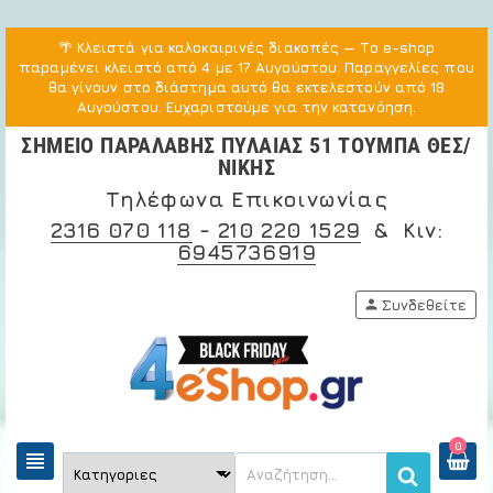
🌴
Κλειστά για καλοκαιρινές διακοπές
— Το e-shop
παραμένει κλειστό από 4 με 17 Αυγούστου. Παραγγελίες που
θα γίνουν στο διάστημα αυτό θα εκτελεστούν από 18
Αυγούστου. Ευχαριστούμε για την κατανόηση.
ΣΗΜΕΙΟ ΠΑΡΑΛΑΒΗΣ ΠΥΛΑΙΑΣ 51 ΤΟΥΜΠΑ ΘΕΣ/
ΝΙΚΗΣ
Τηλέφωνα Επικοινωνίας
2316 070 118
-
210 220 1529
& Κιν:
6945736919
person
Συνδεθείτε
0
view_headline