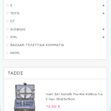
E
TOYS
GT
Διάφορα
XML
BAZAAR-ΤΕΛΕΥΤΑΙΑ ΚΟΜΜΑΤΙΑ
NXML
ΤΆΣΕΙΣ
Inart Σετ Καλάθι Πικ-Νικ Ψάθινο Για
2 Γκρι 30x23x15cm
74,99 €