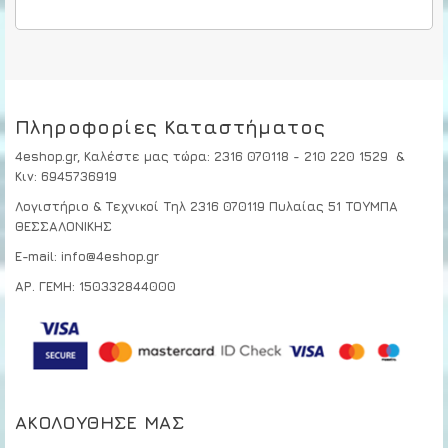
Πληροφορίες Καταστήματος
4eshop.gr,
Καλέστε μας τώρα
:
2316 070118 - 210 220 1529
&
Κιν:
6945736919
Λογιστήριο & Τεχνικοί
Τηλ 2316 070119
Πυλαίας 51 ΤΟΥΜΠΑ
ΘΕΣΣΑΛΟΝΙΚΗΣ
E-mail: info@4eshop.gr
ΑΡ. ΓΕΜΗ: 150332844000
ΑΚΟΛΟΎΘΗΣΕ ΜΑΣ