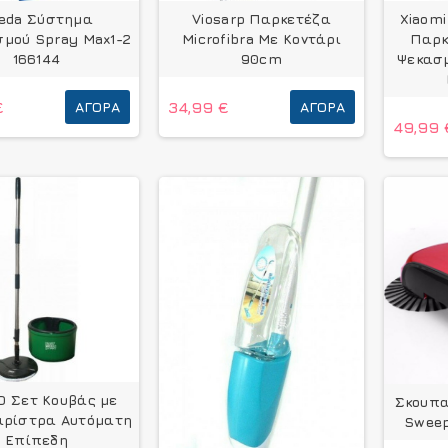
leda Σύστημα
Viosarp Παρκετέζα
Xiaom
μού Spray Max1-2
Microfibra Με Κοντάρι
Παρκ
166144
90cm
Ψεκασμ
€
ΑΓΟΡΆ
34,99 €
ΑΓΟΡΆ
49,99 
 Σετ Κουβάς με
Σκουπα
αρίστρα Αυτόματη
Sweep
Επίπεδη