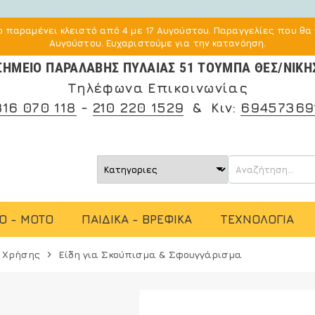
 παραμένει κλειστό από 4 με 17 Αυγούστου. Παραγγελίες που θα 
Αυγούστου. Ευχαριστούμε για την κατανόηση.
ΣΗΜΕΙΟ ΠΑΡΑΛΑΒΗΣ ΠΥΛΑΙΑΣ 51 ΤΟΥΜΠΑ ΘΕΣ/ΝΙΚΗ
Τηλέφωνα Επικοινωνίας
316 070 118
-
210 220 1529
& Κιν:
69457369
O - MOTO
ΠΑΙΔΙΚΑ - ΒΡΕΦΙΚΑ
ΤΕΧΝΟΛΟΓΙΑ
ς Χρήσης
Είδη για Σκούπισμα & Σφουγγάρισμα
chevron_right