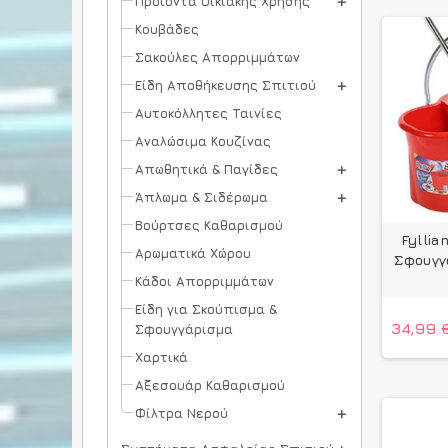
Προϊόντα Οικιακής Χρήσης
Κουβάδες
Σακούλες Απορριμμάτων
Είδη Αποθήκευσης Σπιτιού
Αυτοκόλλητες Ταινίες
Αναλώσιμα Κουζίνας
Απωθητικά & Παγίδες
Άπλωμα & Σιδέρωμα
Βούρτσες Καθαρισμού
Fyllia
Αρωματικά Χώρου
Σφουγγ
Κάδοι Απορριμμάτων
Είδη για Σκούπισμα &
34,99 
Σφουγγάρισμα
Χαρτικά
Αξεσουάρ Καθαρισμού
Φίλτρα Νερού