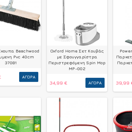
Σκουπα Beachwood
Oxford Home Σετ Κουβάς
Powe
υμενη Pvc 40cm
με Σφουγγαρίστρα
Παρκετ
37081
Περιστρεφόμενη Spin Mop
Παρκετ
MP-002
€
ΑΓΟΡΆ
34,99 €
ΑΓΟΡΆ
39,99 