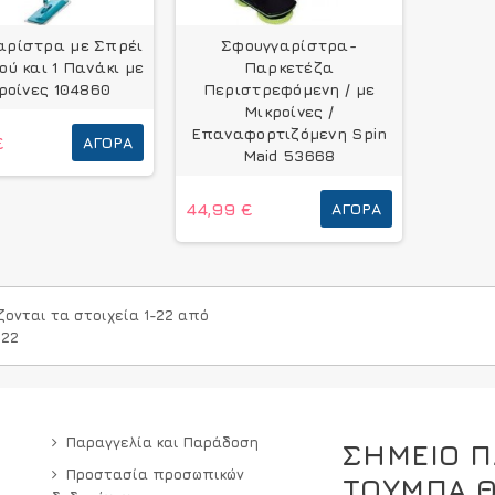
αρίστρα με Σπρέι
Σφουγγαρίστρα-
ύ και 1 Πανάκι με
Παρκετέζα
ροίνες 104860
Περιστρεφόμενη / με
Μικροίνες /
Επαναφορτιζόμενη Spin
€
ΑΓΟΡΆ
Maid 53668
44,99 €
ΑΓΟΡΆ
ζονται τα στοιχεία 1-22 από
 22
Παραγγελία και Παράδοση
ΣΗΜΕΙΟ Π
Προστασία προσωπικών
ΤΟΥΜΠΑ 