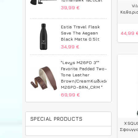
Vi
39,99 €
Καθαρισ
Estia Travel Flask
44,99 
Save The Aegean
Black Matte 0.5lt
34,99 €
"Levys M26PD 3""
Favorite Padded Two-
Tone Leather
Brown/CreamΚωδικός:
M26PD-BRN_CRM "
69,99 €
SPECIAL PRODUCTS
XSQUO
Σφουγγ