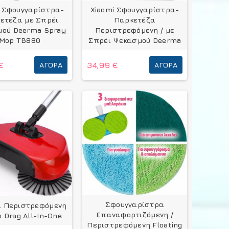
i Σφουγγαρίστρα-
Xiaomi Σφουγγαρίστρα-
ετέζα με Σπρέι
Παρκετέζα
ού Deerma Spray
Περιστρεφόμενη / με
Mop TB880
Σπρέι Ψεκασμού Deerma
€
ΑΓΟΡΆ
34,99 €
ΑΓΟΡΆ
Σφουγγαρίστρα
 Περιστρεφόμενη
Επαναφορτιζόμενη /
 Drag All-In-One
Περιστρεφόμενη Floating