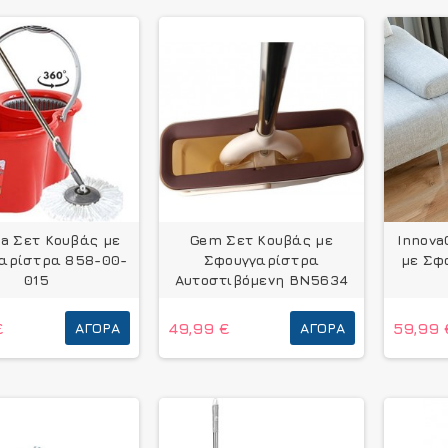
na Σετ Κουβάς με
Gem Σετ Κουβάς με
Innova
αρίστρα 858-00-
Σφουγγαρίστρα
με Σφ
015
Αυτοστιβόμενη BN5634
€
ΑΓΟΡΆ
49,99 €
ΑΓΟΡΆ
59,99 