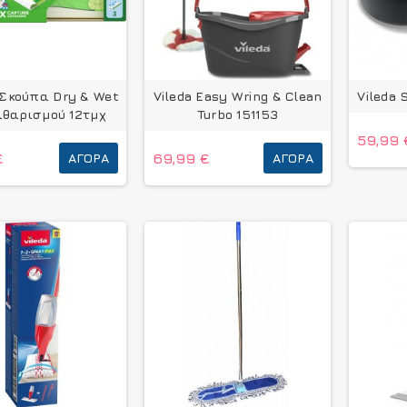
 Σκούπα Dry & Wet
Vileda Easy Wring & Clean
Vileda 
αθαρισμού 12τμχ
Turbo 151153
59,99 
€
ΑΓΟΡΆ
69,99 €
ΑΓΟΡΆ