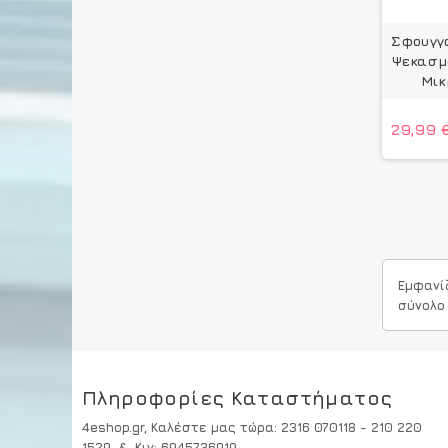
Σφουγγ
Ψεκασμο
Μικ
29,99 
Εμφανί
σύνολο
Πληροφορίες Καταστήματος
4eshop.gr,
Καλέστε μας τώρα
:
2316 070118 - 210 220
1529
& Κιν:
6945736919