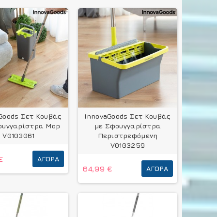
Goods Σετ Κουβάς
InnovaGoods Σετ Κουβάς
ουγγαρίστρα Mop
με Σφουγγαρίστρα
V0103061
Περιστρεφόμενη
V0103259
€
ΑΓΟΡΆ
64,99 €
ΑΓΟΡΆ