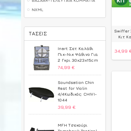
BAZAAR-ΤΕΛΕΥΤΑΙΑ ΚΟΜΜΑΤΙΑ
NXML
Swiffer
ΤΆΣΕΙΣ
Κιτ Κ
Inart Σετ Καλάθι
34,99 
Πικ-Νικ Ψάθινο Για
2 Γκρι 30x23x15cm
74,99 €
Soundsation Chin
Rest for Violin
4/4Κωδικός: CHIVI-
1044
39,99 €
MFH Τσεκούρι
Tomahawk Tactical