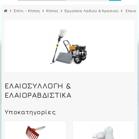
chevron_right
Σπίτι - Κήπος
chevron_right
Κήπος
chevron_right
Εργαλεία Λαδιού & Κρασιού
chevron_right
Ελαιοσ
ΕΛΑΙΟΣΥΛΛΟΓΉ &
ΕΛΑΙΟΡΑΒΔΙΣΤΙΚΆ
Υποκατηγορίες