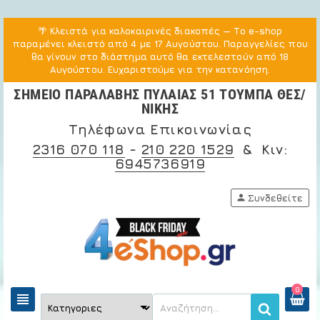
🌴
Κλειστά για καλοκαιρινές διακοπές
— Το e-shop
παραμένει κλειστό από 4 με 17 Αυγούστου. Παραγγελίες που
θα γίνουν στο διάστημα αυτό θα εκτελεστούν από 18
Αυγούστου. Ευχαριστούμε για την κατανόηση.
ΣΗΜΕΙΟ ΠΑΡΑΛΑΒΗΣ ΠΥΛΑΙΑΣ 51 ΤΟΥΜΠΑ ΘΕΣ/
ΝΙΚΗΣ
Τηλέφωνα Επικοινωνίας
2316 070 118
-
210 220 1529
& Κιν:
6945736919
person
Συνδεθείτε
0
view_headline