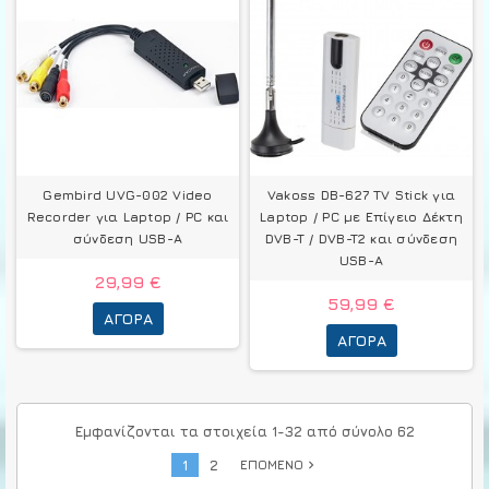
Gembird UVG-002 Video
Vakoss DB-627 TV Stick για
Recorder για Laptop / PC και
Laptop / PC με Επίγειο Δέκτη
σύνδεση USB-A
DVB-T / DVB-T2 και σύνδεση
USB-A
29,99 €
59,99 €
ΑΓΟΡΆ
ΑΓΟΡΆ
Εμφανίζονται τα στοιχεία 1-32 από σύνολο 62
1
2
ΕΠΌΜΕΝΟ
navigate_next