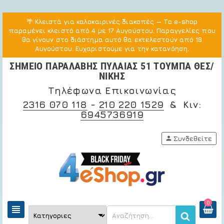
🌴
Κλειστά για καλοκαιρινές διακοπές
— Το e-shop
παραμένει κλειστό από 4 με 17 Αυγούστου. Παραγγελίες που
θα γίνουν στο διάστημα αυτό θα εκτελεστούν από 18
Αυγούστου. Ευχαριστούμε για την κατανόηση.
ΣΗΜΕΙΟ ΠΑΡΑΛΑΒΗΣ ΠΥΛΑΙΑΣ 51 ΤΟΥΜΠΑ ΘΕΣ/
ΝΙΚΗΣ
Τηλέφωνα Επικοινωνίας
2316 070 118
-
210 220 1529
& Κιν:
6945736919
person
Συνδεθείτε
0
view_headline