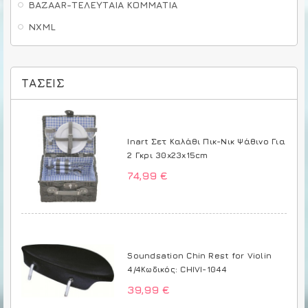
BAZAAR-ΤΕΛΕΥΤΑΙΑ ΚΟΜΜΑΤΙΑ
NXML
ΤΆΣΕΙΣ
Inart Σετ Καλάθι Πικ-Νικ Ψάθινο Για
2 Γκρι 30x23x15cm
74,99 €
Soundsation Chin Rest for Violin
4/4Κωδικός: CHIVI-1044
39,99 €