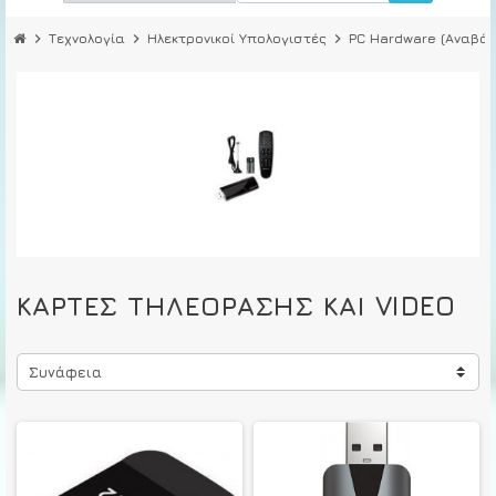
chevron_right
Τεχνολογία
chevron_right
Ηλεκτρονικοί Υπολογιστές
chevron_right
PC Hardware (Αναβάθ
ΚΆΡΤΕΣ ΤΗΛΕΌΡΑΣΗΣ ΚΑΙ VIDEO
Συνάφεια