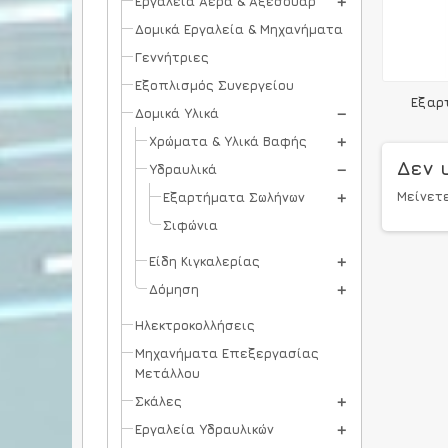
Εργαλεία Αέρα & Αξεσουάρ
Δομικά Εργαλεία & Μηχανήματα
Γεννήτριες
Εξοπλισμός Συνεργείου
Εξαρ
Δομικά Υλικά
Χρώματα & Υλικά Βαφής
Δεν 
Υδραυλικά
Μείνετ
Εξαρτήματα Σωλήνων
Σιφώνια
Είδη Κιγκαλερίας
Δόμηση
Ηλεκτροκολλήσεις
Μηχανήματα Επεξεργασίας
Μετάλλου
Σκάλες
Εργαλεία Υδραυλικών