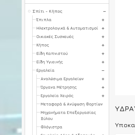
Σπίτι - Κήπος
Έπιπλα
Ηλεκτρολογικά & Αυτοματισμοί
Οικιακές Συσκευές
Κήπος
Είδη Καπνιστού
Είδη Υγιεινής
Εργαλεία
Αναλώσιμα Εργαλείων
Όργανα Μέτρησης
Εργαλεία Χειρός
Μεταφορά & Ανύψωση Φορτίων
ΥΔΡΑ
Μηχανήματα Επεξεργασίας
Ξύλου
Υποκα
Φλόγιστρα