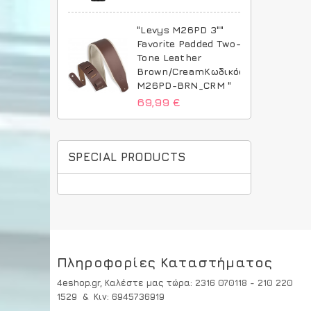
"Levys M26PD 3""
Favorite Padded Two-
Tone Leather
Brown/CreamΚωδικός:
M26PD-BRN_CRM "
69,99 €
SPECIAL PRODUCTS
Πληροφορίες Καταστήματος
4eshop.gr,
Καλέστε μας τώρα
:
2316 070118 - 210 220
1529
& Κιν:
6945736919