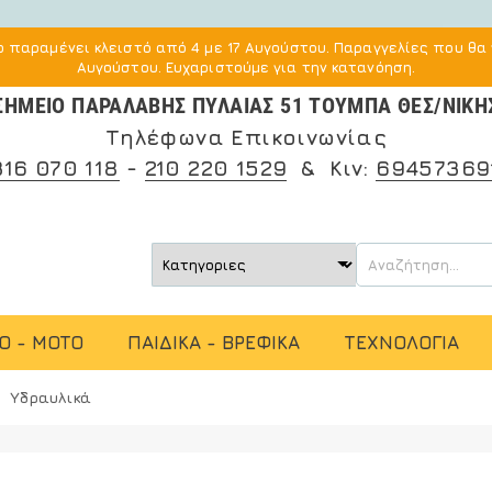
 παραμένει κλειστό από 4 με 17 Αυγούστου. Παραγγελίες που θα 
Αυγούστου. Ευχαριστούμε για την κατανόηση.
ΣΗΜΕΙΟ ΠΑΡΑΛΑΒΗΣ ΠΥΛΑΙΑΣ 51 ΤΟΥΜΠΑ ΘΕΣ/ΝΙΚΗ
Τηλέφωνα Επικοινωνίας
316 070 118
-
210 220 1529
& Κιν:
69457369
O - MOTO
ΠΑΙΔΙΚΑ - ΒΡΕΦΙΚΑ
ΤΕΧΝΟΛΟΓΙΑ
Υδραυλικά
ight