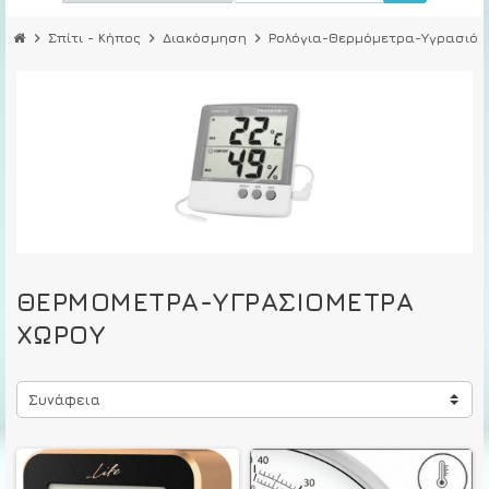
chevron_right
Σπίτι - Κήπος
chevron_right
Διακόσμηση
chevron_right
Ρολόγια-Θερμόμετρα-Υγρασιόμ
ΘΕΡΜΌΜΕΤΡΑ-ΥΓΡΑΣΙΌΜΕΤΡΑ
ΧΏΡΟΥ
Συνάφεια