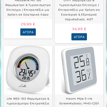
Medisana HG 100
Uni-T Θερμόμετρo &
Θερμόμετρo & Υγρασιόμετρo
Υγρασιόμετρo Επιτοίχιο /
Επιτοίχιο / Επιτραπέζιο για
Επιτραπέζιο για Χρήση σε
Χρήση σε Εσωτερικό Χώρο
Εσωτερικό & Εξωτερικό
ΧώροΚωδικός: A12T
29,99 €
34,99 €
ΑΓΟΡΆ
ΑΓΟΡΆ
Life WES-103 Θερμόμετρo &
Xiaomi Mijia E-ink
Υγρασιόμετρo Επιτραπέζιο
ScreenΚωδικός: MHO-C201