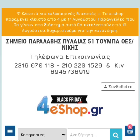
🌴
Κλειστά για καλοκαιρινές διακοπές
— Το e-shop
παραμένει κλειστό από 4 με 17 Αυγούστου. Παραγγελίες που
θα γίνουν στο διάστημα αυτό θα εκτελεστούν από 18
Αυγούστου. Ευχαριστούμε για την κατανόηση.
ΣΗΜΕΙΟ ΠΑΡΑΛΑΒΗΣ ΠΥΛΑΙΑΣ 51 ΤΟΥΜΠΑ ΘΕΣ/
ΝΙΚΗΣ
Τηλέφωνα Επικοινωνίας
2316 070 118
-
210 220 1529
& Κιν:
6945736919
person
Συνδεθείτε
0
view_headline