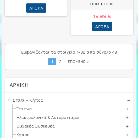
HUM-DC206
ΑΓΟΡΆ
19,99 €
ΑΓΟΡΆ
Εμφανίζονται τα στοιχεία 1-32 από σύνολο 48
1
2
ΕΠΌΜΕΝΟ
navigate_next
ΑΡΧΙΚΉ
Σπίτι - Κήπος
Έπιπλα
Ηλεκτρολογικά & Αυτοματισμοί
Οικιακές Συσκευές
Κήπος