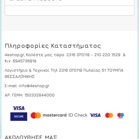
Πληροφορίες Καταστήματος
4eshop.gr,
Καλέστε μας τώρα
:
2316 070118 - 210 220 1529
&
Κιν:
6945736919
Λογιστήριο & Τεχνικοί
Τηλ 2316 070119
Πυλαίας 51 ΤΟΥΜΠΑ
ΘΕΣΣΑΛΟΝΙΚΗΣ
E-mail: info@4eshop.gr
ΑΡ. ΓΕΜΗ: 150332844000
ΑΚΟΛΟΎΘΗΣΕ ΜΑΣ